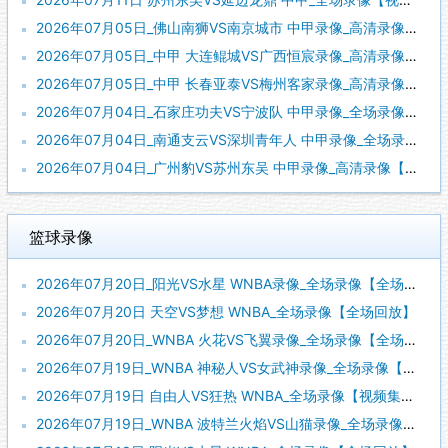
2026年07月05日_佛山南狮VS南京城市 中甲录像_高清录像【全场回放】
2026年07月05日_中甲 大连鲲城VS广西恒宸录像_高清录像【全场回放】
2026年07月05日_中甲 长春亚泰VS梅州客家录像_高清录像【全场回放】
2026年07月04日_石家庄功夫VS宁波队 中甲录像_全场录像【全场回放】
2026年07月04日_南通支云VS深圳青年人 中甲录像_全场录像【高清回放】
2026年07月04日_广州豹VS苏州东吴 中甲录像_高清录像【全场回放】
篮球录像
2026年07月20日_阳光VS水星 WNBA录像_全场录像【全场回放】
2026年07月20日 天空VS梦想 WNBA_全场录像【全场回放】
2026年07月20日_WNBA 火花VS飞翼录像_全场录像【全场回放】
2026年07月19日_WNBA 神秘人VS女武神录像_全场录像【全场回放】
2026年07月19日 自由人VS狂热 WNBA_全场录像【视频集锦】
2026年07月19日_WNBA 波特兰火焰VS山猫录像_全场录像【视频集锦】