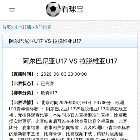
展开菜单
首页
>
其他转播
>
热门比赛
阿尔巴尼亚U17 VS 拉脱维亚U17
阿尔巴尼亚U17 VS 拉脱维亚U17
【直播时间】：
2026-06-03 23:00:00
【比赛状态】：
已完赛
【赛事分类】：
欧青U17
【比赛详情】：
北京时间2026年06月03日 23:00分，欧洲
U17青年锦标赛 : 阿尔巴尼亚U17VS拉脱维亚U17高清在线直
播，无插件观看比赛。本站同步官方直播源准时直播，比赛数
据实时更新。比赛结束后可以在本站查看比赛全程录像、比赛
比分、赛事结果、赛事相关新闻报道，以及欧洲U17青年锦标赛
的最新赛事直播，比赛录像，比赛视频下载，精彩片段集锦
等。同时还提供意丙,伊拉杯,巴U17杯,澳南杯,土U19联,阿女