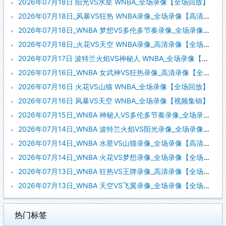
2026年07月18日 阳光VS水星 WNBA_全场录像【全场回放】
2026年07月18日_风暴VS狂热 WNBA录像_全场录像【高清回放】
2026年07月18日_WNBA 梦想VS多伦多节奏录像_全场录像【视频集锦】
2026年07月18日_火花VS天空 WNBA录像_高清录像【全场回放】
2026年07月17日 波特兰火焰VS神秘人 WNBA_全场录像【视频集锦】
2026年07月16日_WNBA 女武神VS狂热录像_高清录像【全场回放】
2026年07月16日 火花VS山猫 WNBA_全场录像【全场回放】
2026年07月16日 风暴VS天空 WNBA_全场录像【视频集锦】
2026年07月15日_WNBA 神秘人VS多伦多节奏录像_全场录像【视频集锦】
2026年07月14日_WNBA 波特兰火焰VS阳光录像_全场录像【高清回放】
2026年07月14日_WNBA 水星VS山猫录像_全场录像【高清回放】
2026年07月14日_WNBA 火花VS梦想录像_全场录像【全场回放】
2026年07月13日_WNBA 狂热VS王牌录像_高清录像【全场回放】
2026年07月13日_WNBA 天空VS飞翼录像_全场录像【全场回放】
热门标签