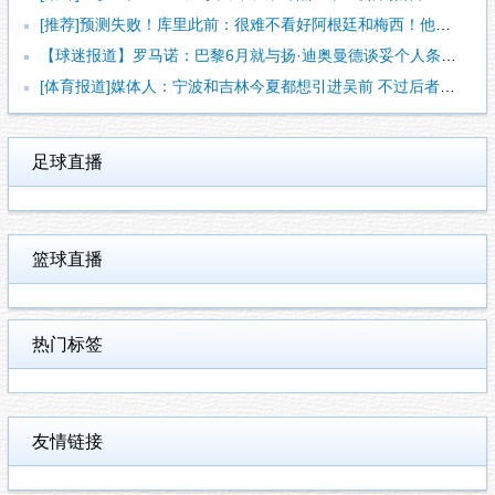
[推荐]预测失败！库里此前：很难不看好阿根廷和梅西！他们会成
【球迷报道】罗马诺：巴黎6月就与扬·迪奥曼德谈妥个人条款 俱
[体育报道]媒体人：宁波和吉林今夏都想引进吴前 不过后者更想
足球直播
篮球直播
热门标签
友情链接