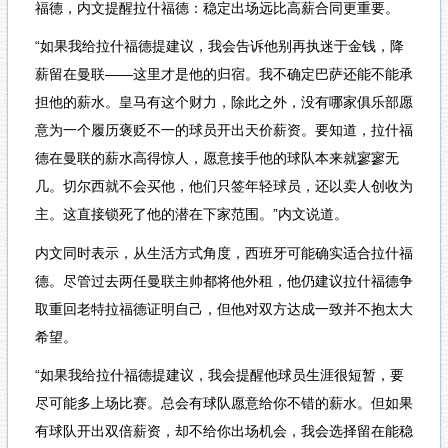
福德，内文提醒拉什福德：稳定出场远比高薪合同更重要。
“如果我给拉什福德提建议，我会告诉他别再执迷于金钱，降
薪留在曼联——这里才是他的归宿。我不确定巴萨还能不能承
担他的薪水。皇马有这个财力，除此之外，没有哪家俱乐部愿
意为一个履历褒贬不一的球员开出天价薪资。要知道，拉什福
德在曼联的薪水高得惊人，愿意接手他的球队本来就寥寥无
几。切尔西就不会买他，他们只签年轻球员，还以卖人创收为
主。这直接锁死了他的潜在下家范围。”内文说道。
内文同时表示，从生活方式角度，西班牙可能确实适合拉什福
德。尽管过去两任曼联主帅都将他外租，他仍建议拉什福德争
取重回老特拉福德证明自己，但他对双方达成一致并不抱太大
希望。
“如果我给拉什福德提建议，我会提醒他球员生涯很短暂，要
尽可能多上场比赛。总会有球队愿意给你不错的薪水。但如果
有球队开出双倍薪资，却不给你出场机会，我会选择留在能稳