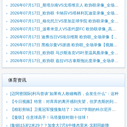
2026年07月17日_斯塔尔南VS戈塔维京人 欧协联录像_全场录像【视频集锦】
2026年07月17日_欧协联 卡纳芬VS塔林利瓦迪亚录像_全场录像【视频集锦】
2026年07月17日_格伦托兰VS里加足球学院 欧协联录像_全场录像【全场回放】
2026年07月17日_波希米亚人VS圣约瑟FC 欧协联录像_高清录像【全场回放】
2026年07月17日 迪弗当日VS埃尔维斯 欧协联_全场录像【全场回放】
2026年07月17日 黑格尔曼VS派德 欧协联_全场录像【视频集锦】
2026年07月17日_欧协联 马沙斯洛克VS叶里温凤凰录像_全场录像【视频集锦】
2026年07月17日_欧协联 兹拉VS古泰斯拖比度录像_全场录像【视频集锦】
体育资讯
[迈阿密国际]利马曾谈“如果有人敢碰梅西，会发生什么”：这种
【今日视频】特里：对库库的离开感到失望，但罗杰斯的到来又让我
【精彩剪辑】卫冕冠军慢慢集结了！26/27学期的科尔尼开学了
【曼联】任意球高手！马塔曼联时期十佳球！
[集锦]15岁2米29？？加拿大7尺6中锋杰里米·戈耶同龄降