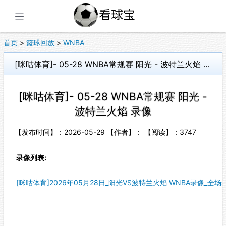
展开菜单
首页
>
篮球回放
>
WNBA
[咪咕体育]- 05-28 WNBA常规赛 阳光 - 波特兰火焰 录像
[咪咕体育]- 05-28 WNBA常规赛 阳光 -
波特兰火焰 录像
【发布时间】：2026-05-29 【作者】： 【阅读】：
3747
录像列表:
[咪咕体育]2026年05月28日_阳光VS波特兰火焰 WNBA录像_全