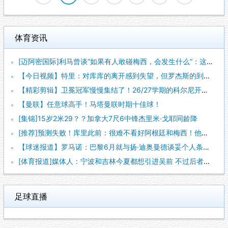
体育资讯
[迈阿密国际]利马曾谈“如果有人敢碰梅西，会发生什么”：这种
【今日视频】特里：对库库的离开感到失望，但罗杰斯的到来又让我
【精彩剪辑】卫冕冠军慢慢集结了！26/27学期的科尔尼开学了
【曼联】任意球高手！马塔曼联时期十佳球！
[集锦]15岁2米29？？加拿大7尺6中锋杰里米·戈耶同龄降
[推荐]预测失败！库里此前：很难不看好阿根廷和梅西！他们会成
【球迷报道】罗马诺：巴黎6月就与扬·迪奥曼德谈妥个人条款 俱
[体育报道]媒体人：宁波和吉林今夏都想引进吴前 不过后者更想
足球直播