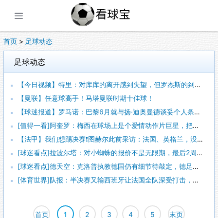
展开菜单
首页
>
足球动态
足球动态
【今日视频】特里：对库库的离开感到失望，但罗杰斯的到来又让我期待
【曼联】任意球高手！马塔曼联时期十佳球！
【球迷报道】罗马诺：巴黎6月就与扬·迪奥曼德谈妥个人条款 俱乐部还未达协议
[值得一看]阿奎罗：梅西在球场上是个爱情动作片巨星，把所有人都干翻了
【法甲】我们想踢决赛❗️图赫尔此前采访：法国、英格兰，没人想踢季军赛
[球迷看点]拉波尔塔：对小蜘蛛的报价不是无限期，最后2周决定继续还是撤回
[球迷看点]德天空：克洛普执教德国仍有细节待敲定，德足协将再次与红牛谈判
[体育世界]队报：半决赛又输西班牙让法国全队深受打击，姆巴佩最难受
首页
1
2
3
4
5
末页