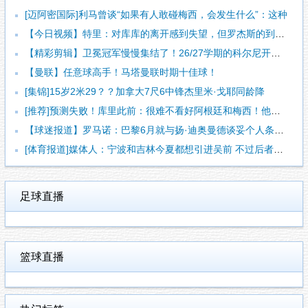
[迈阿密国际]利马曾谈“如果有人敢碰梅西，会发生什么”：这种
【今日视频】特里：对库库的离开感到失望，但罗杰斯的到来又让我
【精彩剪辑】卫冕冠军慢慢集结了！26/27学期的科尔尼开学了
【曼联】任意球高手！马塔曼联时期十佳球！
[集锦]15岁2米29？？加拿大7尺6中锋杰里米·戈耶同龄降
[推荐]预测失败！库里此前：很难不看好阿根廷和梅西！他们会成
【球迷报道】罗马诺：巴黎6月就与扬·迪奥曼德谈妥个人条款 俱
[体育报道]媒体人：宁波和吉林今夏都想引进吴前 不过后者更想
足球直播
篮球直播