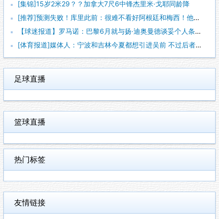
[集锦]15岁2米29？？加拿大7尺6中锋杰里米·戈耶同龄降
[推荐]预测失败！库里此前：很难不看好阿根廷和梅西！他们会成
【球迷报道】罗马诺：巴黎6月就与扬·迪奥曼德谈妥个人条款 俱
[体育报道]媒体人：宁波和吉林今夏都想引进吴前 不过后者更想
足球直播
篮球直播
热门标签
友情链接