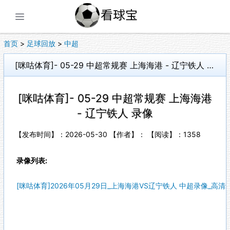
展开菜单
首页
>
足球回放
>
中超
[咪咕体育]- 05-29 中超常规赛 上海海港 - 辽宁铁人 录像
[咪咕体育]- 05-29 中超常规赛 上海海港
- 辽宁铁人 录像
【发布时间】：2026-05-30 【作者】： 【阅读】：
1358
录像列表:
[咪咕体育]2026年05月29日_上海海港VS辽宁铁人 中超录像_高