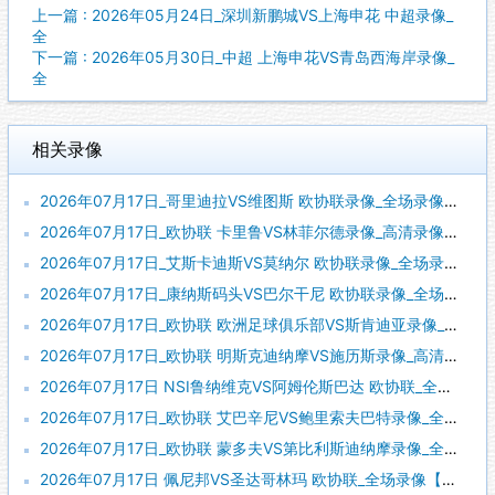
上一篇 : 2026年05月24日_深圳新鹏城VS上海申花 中超录像_
全
下一篇 : 2026年05月30日_中超 上海申花VS青岛西海岸录像_
全
相关录像
2026年07月17日_哥里迪拉VS维图斯 欧协联录像_全场录像【高清回放】
2026年07月17日_欧协联 卡里鲁VS林菲尔德录像_高清录像【全场回放】
2026年07月17日_艾斯卡迪斯VS莫纳尔 欧协联录像_全场录像【高清回放】
2026年07月17日_康纳斯码头VS巴尔干尼 欧协联录像_全场录像【全场回放】
2026年07月17日_欧协联 欧洲足球俱乐部VS斯肯迪亚录像_高清录像【全场回放】
2026年07月17日_欧协联 明斯克迪纳摩VS施历斯录像_高清录像【全场回放】
2026年07月17日 NSI鲁纳维克VS阿姆伦斯巴达 欧协联_全场录像【全场回放】
2026年07月17日_欧协联 艾巴辛尼VS鲍里索夫巴特录像_全场录像【全场回放】
2026年07月17日_欧协联 蒙多夫VS第比利斯迪纳摩录像_全场录像【视频集锦】
2026年07月17日 佩尼邦VS圣达哥林玛 欧协联_全场录像【视频集锦】