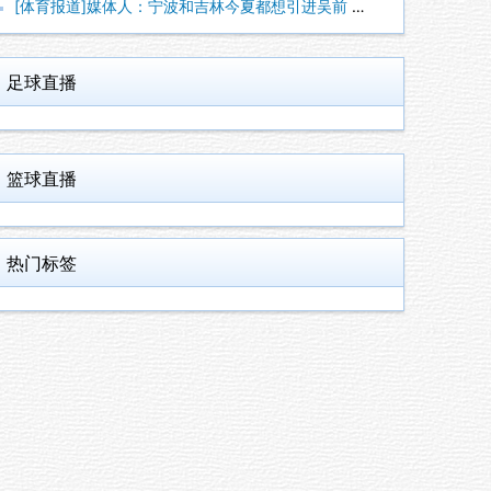
[体育报道]媒体人：宁波和吉林今夏都想引进吴前 不过后者更想
足球直播
篮球直播
热门标签