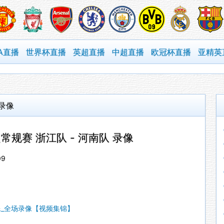
A直播
世界杯直播
英超直播
中超直播
欧冠杯直播
亚精英
 录像
中超常规赛 浙江队 - 河南队 录像
09
录像_全场录像【视频集锦】