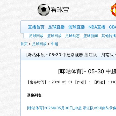
直播首页
足球直播
篮球直播
NBA直播
CB
足球回放
篮球回放
足球动态
篮球新闻
其他转播
首页
>
足球回放
>
中超
[咪咕体育]- 05-30 中超常规赛 浙江队 - 河南队
[咪咕体育]- 05-30 
【发布时间】：2026-05-31 【作者】： 【阅读】：
11
录像列表:
[咪咕体育]2026年05月30日_中超 浙江队VS河南队