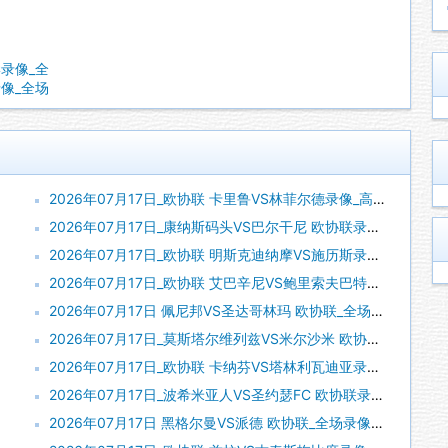
岸录像_全
录像_全场
2026年07月17日_欧协联 卡里鲁VS林菲尔德录像_高清录像【全场回放】
2026年07月17日_康纳斯码头VS巴尔干尼 欧协联录像_全场录像【全场回放】
2026年07月17日_欧协联 明斯克迪纳摩VS施历斯录像_高清录像【全场回放】
2026年07月17日_欧协联 艾巴辛尼VS鲍里索夫巴特录像_全场录像【全场回放】
2026年07月17日 佩尼邦VS圣达哥林玛 欧协联_全场录像【视频集锦】
2026年07月17日_莫斯塔尔维列兹VS米尔沙米 欧协联录像_全场录像【全场回放】
2026年07月17日_欧协联 卡纳芬VS塔林利瓦迪亚录像_全场录像【视频集锦】
2026年07月17日_波希米亚人VS圣约瑟FC 欧协联录像_高清录像【全场回放】
2026年07月17日 黑格尔曼VS派德 欧协联_全场录像【视频集锦】