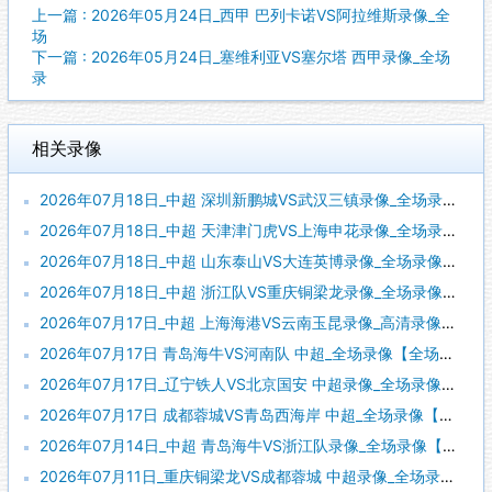
上一篇 : 2026年05月24日_西甲 巴列卡诺VS阿拉维斯录像_全
场
下一篇 : 2026年05月24日_塞维利亚VS塞尔塔 西甲录像_全场
录
相关录像
2026年07月18日_中超 深圳新鹏城VS武汉三镇录像_全场录像【全场回放】
2026年07月18日_中超 天津津门虎VS上海申花录像_全场录像【全场回放】
2026年07月18日_中超 山东泰山VS大连英博录像_全场录像【视频集锦】
2026年07月18日_中超 浙江队VS重庆铜梁龙录像_全场录像【视频集锦】
2026年07月17日_中超 上海海港VS云南玉昆录像_高清录像【全场回放】
2026年07月17日 青岛海牛VS河南队 中超_全场录像【全场回放】
2026年07月17日_辽宁铁人VS北京国安 中超录像_全场录像【视频集锦】
2026年07月17日 成都蓉城VS青岛西海岸 中超_全场录像【全场回放】
2026年07月14日_中超 青岛海牛VS浙江队录像_全场录像【视频集锦】
2026年07月11日_重庆铜梁龙VS成都蓉城 中超录像_全场录像【视频集锦】