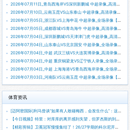
2026年07月11日_青岛西海岸VS深圳新鹏城 中超录像_高清录像【全场回放】
2026年07月10日_云南玉昆VS山东泰山 中超录像_高清录像【全场回放】
2026年07月05日_浙江队VS上海申花 中超录像_全场录像【视频集锦】
2026年07月05日_成都蓉城VS青岛海牛 中超录像_高清录像【全场回放】
2026年07月04日_深圳新鹏城VS天津津门虎 中超录像_高清录像【全场回放】
2026年07月04日_山东泰山VS北京国安 中超录像_全场录像【视频集锦】
2026年07月04日_中超 武汉三镇VS大连英博录像_高清录像【全场回放】
2026年07月04日_中超 重庆铜梁龙VS辽宁铁人录像_全场录像【高清回放】
2026年07月04日_中超 上海海港VS青岛西海岸录像_全场录像【全场回放】
2026年07月03日_河南队VS云南玉昆 中超录像_全场录像【视频集锦】
体育资讯
[迈阿密国际]利马曾谈“如果有人敢碰梅西，会发生什么”：这种
【今日视频】特里：对库库的离开感到失望，但罗杰斯的到来又让我
【精彩剪辑】卫冕冠军慢慢集结了！26/27学期的科尔尼开学了