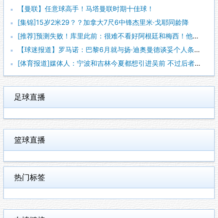
【曼联】任意球高手！马塔曼联时期十佳球！
[集锦]15岁2米29？？加拿大7尺6中锋杰里米·戈耶同龄降
[推荐]预测失败！库里此前：很难不看好阿根廷和梅西！他们会成
【球迷报道】罗马诺：巴黎6月就与扬·迪奥曼德谈妥个人条款 俱
[体育报道]媒体人：宁波和吉林今夏都想引进吴前 不过后者更想
足球直播
篮球直播
热门标签