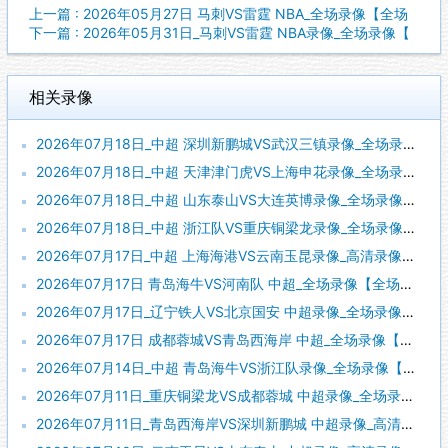
上一篇 : 2026年05月27日 马刺VS雷霆 NBA_全场录像【全场
下一篇 : 2026年05月31日_马刺VS雷霆 NBA录像_全场录像【
相关录像
2026年07月18日_中超 深圳新鹏城VS武汉三镇录像_全场录像【全场回放】
2026年07月18日_中超 天津津门虎VS上海申花录像_全场录像【全场回放】
2026年07月18日_中超 山东泰山VS大连英博录像_全场录像【视频集锦】
2026年07月18日_中超 浙江队VS重庆铜梁龙录像_全场录像【视频集锦】
2026年07月17日_中超 上海海港VS云南玉昆录像_高清录像【全场回放】
2026年07月17日 青岛海牛VS河南队 中超_全场录像【全场回放】
2026年07月17日_辽宁铁人VS北京国安 中超录像_全场录像【视频集锦】
2026年07月17日 成都蓉城VS青岛西海岸 中超_全场录像【全场回放】
2026年07月14日_中超 青岛海牛VS浙江队录像_全场录像【视频集锦】
2026年07月11日_重庆铜梁龙VS成都蓉城 中超录像_全场录像【视频集锦】
2026年07月11日_青岛西海岸VS深圳新鹏城 中超录像_高清录像【全场回放】