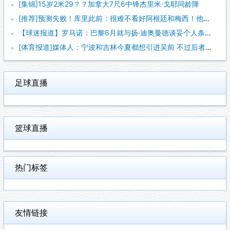
[集锦]15岁2米29？？加拿大7尺6中锋杰里米·戈耶同龄降
[推荐]预测失败！库里此前：很难不看好阿根廷和梅西！他们会成
【球迷报道】罗马诺：巴黎6月就与扬·迪奥曼德谈妥个人条款 俱
[体育报道]媒体人：宁波和吉林今夏都想引进吴前 不过后者更想
足球直播
篮球直播
热门标签
友情链接