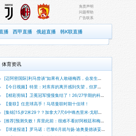
免责声明
问题帮助
广告联系
直播
西甲直播
俄超直播
韩K联直播
体育资讯
[迈阿密国际]利马曾谈“如果有人敢碰梅西，会发生什么”：这种
【今日视频】特里：对库库的离开感到失望，但罗杰斯的到来又让我
【精彩剪辑】卫冕冠军慢慢集结了！26/27学期的科尔尼开学了
【曼联】任意球高手！马塔曼联时期十佳球！
[集锦]15岁2米29？？加拿大7尺6中锋杰里米·戈耶同龄降
[推荐]预测失败！库里此前：很难不看好阿根廷和梅西！他们会成
【球迷报道】罗马诺：巴黎6月就与扬·迪奥曼德谈妥个人条款 俱