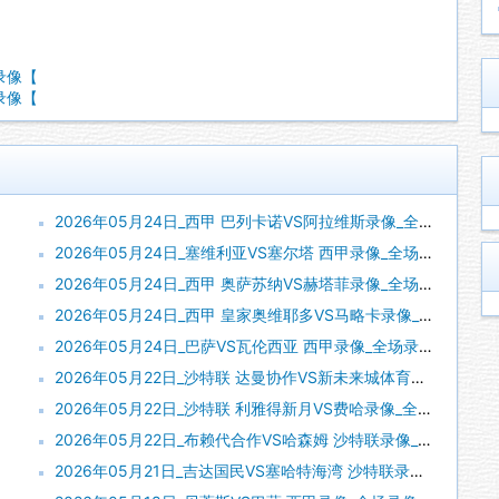
场录像【
场录像【
2026年05月24日_西甲 巴列卡诺VS阿拉维斯录像_全场录像【全场回放】
2026年05月24日_塞维利亚VS塞尔塔 西甲录像_全场录像【高清回放】
2026年05月24日_西甲 奥萨苏纳VS赫塔菲录像_全场录像【视频集锦】
2026年05月24日_西甲 皇家奥维耶多VS马略卡录像_高清录像【全场回放】
2026年05月24日_巴萨VS瓦伦西亚 西甲录像_全场录像【高清回放】
2026年05月22日_沙特联 达曼协作VS新未来城体育录像_全场录像【高清回放】
2026年05月22日_沙特联 利雅得新月VS费哈录像_全场录像【高清回放】
2026年05月22日_布赖代合作VS哈森姆 沙特联录像_全场录像【高清回放】
2026年05月21日_吉达国民VS塞哈特海湾 沙特联录像_全场录像【视频集锦】