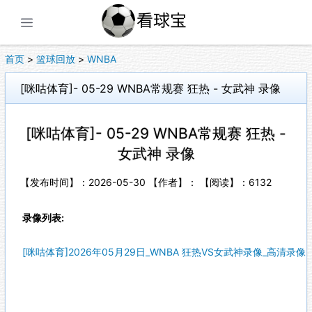
展开菜单
首页
>
篮球回放
>
WNBA
[咪咕体育]- 05-29 WNBA常规赛 狂热 - 女武神 录像
[咪咕体育]- 05-29 WNBA常规赛 狂热 -
女武神 录像
【发布时间】：2026-05-30 【作者】： 【阅读】：
6132
录像列表:
[咪咕体育]2026年05月29日_WNBA 狂热VS女武神录像_高清录