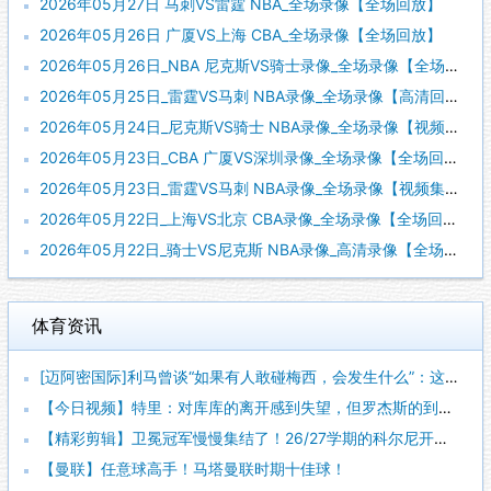
2026年05月27日 马刺VS雷霆 NBA_全场录像【全场回放】
2026年05月26日 广厦VS上海 CBA_全场录像【全场回放】
2026年05月26日_NBA 尼克斯VS骑士录像_全场录像【全场回放】
2026年05月25日_雷霆VS马刺 NBA录像_全场录像【高清回放】
2026年05月24日_尼克斯VS骑士 NBA录像_全场录像【视频集锦】
2026年05月23日_CBA 广厦VS深圳录像_全场录像【全场回放】
2026年05月23日_雷霆VS马刺 NBA录像_全场录像【视频集锦】
2026年05月22日_上海VS北京 CBA录像_全场录像【全场回放】
2026年05月22日_骑士VS尼克斯 NBA录像_高清录像【全场回放】
体育资讯
[迈阿密国际]利马曾谈“如果有人敢碰梅西，会发生什么”：这种
【今日视频】特里：对库库的离开感到失望，但罗杰斯的到来又让我
【精彩剪辑】卫冕冠军慢慢集结了！26/27学期的科尔尼开学了
【曼联】任意球高手！马塔曼联时期十佳球！