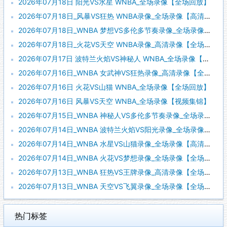
2026年07月18日 阳光VS水星 WNBA_全场录像【全场回放】
2026年07月18日_风暴VS狂热 WNBA录像_全场录像【高清回放】
2026年07月18日_WNBA 梦想VS多伦多节奏录像_全场录像【视频集锦】
2026年07月18日_火花VS天空 WNBA录像_高清录像【全场回放】
2026年07月17日 波特兰火焰VS神秘人 WNBA_全场录像【视频集锦】
2026年07月16日_WNBA 女武神VS狂热录像_高清录像【全场回放】
2026年07月16日 火花VS山猫 WNBA_全场录像【全场回放】
2026年07月16日 风暴VS天空 WNBA_全场录像【视频集锦】
2026年07月15日_WNBA 神秘人VS多伦多节奏录像_全场录像【视频集锦】
2026年07月14日_WNBA 波特兰火焰VS阳光录像_全场录像【高清回放】
2026年07月14日_WNBA 水星VS山猫录像_全场录像【高清回放】
2026年07月14日_WNBA 火花VS梦想录像_全场录像【全场回放】
2026年07月13日_WNBA 狂热VS王牌录像_高清录像【全场回放】
2026年07月13日_WNBA 天空VS飞翼录像_全场录像【全场回放】
热门标签