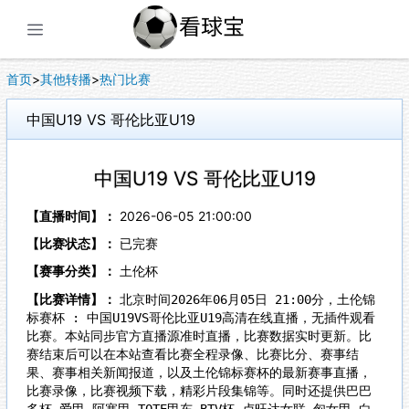
展开菜单
首页
>
其他转播
>
热门比赛
中国U19 VS 哥伦比亚U19
中国U19 VS 哥伦比亚U19
【直播时间】：
2026-06-05 21:00:00
【比赛状态】：
已完赛
【赛事分类】：
土伦杯
【比赛详情】：
北京时间2026年06月05日 21:00分，土伦锦
标赛杯 : 中国U19VS哥伦比亚U19高清在线直播，无插件观看
比赛。本站同步官方直播源准时直播，比赛数据实时更新。比
赛结束后可以在本站查看比赛全程录像、比赛比分、赛事结
果、赛事相关新闻报道，以及土伦锦标赛杯的最新赛事直播，
比赛录像，比赛视频下载，精彩片段集锦等。同时还提供巴巴
多杯,爱甲,阿塞甲,TOTE甲东,BTV杯,卢旺达女联,匈女甲,白