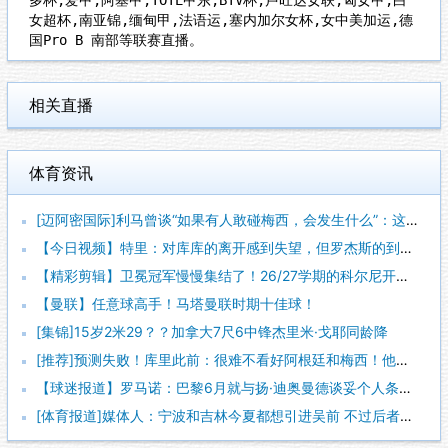
女超杯,南亚锦,缅甸甲,法语运,塞内加尔女杯,女中美加运,德
国Pro B 南部等联赛直播。
相关直播
体育资讯
[迈阿密国际]利马曾谈“如果有人敢碰梅西，会发生什么”：这种
【今日视频】特里：对库库的离开感到失望，但罗杰斯的到来又让我
【精彩剪辑】卫冕冠军慢慢集结了！26/27学期的科尔尼开学了
【曼联】任意球高手！马塔曼联时期十佳球！
[集锦]15岁2米29？？加拿大7尺6中锋杰里米·戈耶同龄降
[推荐]预测失败！库里此前：很难不看好阿根廷和梅西！他们会成
【球迷报道】罗马诺：巴黎6月就与扬·迪奥曼德谈妥个人条款 俱
[体育报道]媒体人：宁波和吉林今夏都想引进吴前 不过后者更想