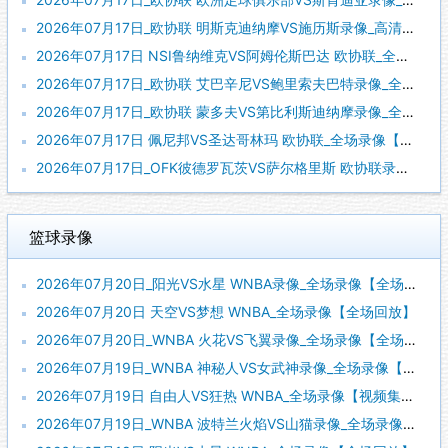
2026年07月17日_欧协联 明斯克迪纳摩VS施历斯录像_高清录像【全场回放】
2026年07月17日 NSI鲁纳维克VS阿姆伦斯巴达 欧协联_全场录像【全场回放】
2026年07月17日_欧协联 艾巴辛尼VS鲍里索夫巴特录像_全场录像【全场回放】
2026年07月17日_欧协联 蒙多夫VS第比利斯迪纳摩录像_全场录像【视频集锦】
2026年07月17日 佩尼邦VS圣达哥林玛 欧协联_全场录像【视频集锦】
2026年07月17日_OFK彼德罗瓦茨VS萨尔格里斯 欧协联录像_高清录像【全场回放】
篮球录像
2026年07月20日_阳光VS水星 WNBA录像_全场录像【全场回放】
2026年07月20日 天空VS梦想 WNBA_全场录像【全场回放】
2026年07月20日_WNBA 火花VS飞翼录像_全场录像【全场回放】
2026年07月19日_WNBA 神秘人VS女武神录像_全场录像【全场回放】
2026年07月19日 自由人VS狂热 WNBA_全场录像【视频集锦】
2026年07月19日_WNBA 波特兰火焰VS山猫录像_全场录像【视频集锦】