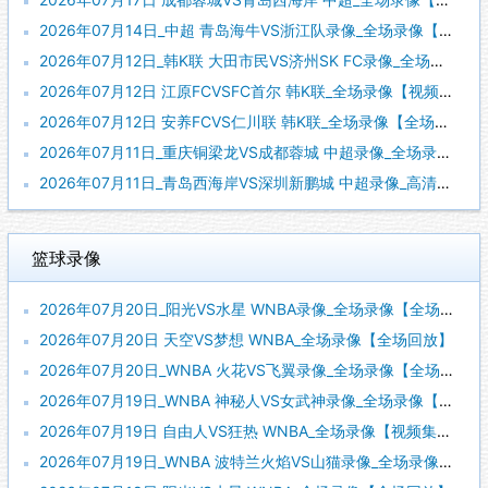
2026年07月14日_中超 青岛海牛VS浙江队录像_全场录像【视频集锦】
2026年07月12日_韩K联 大田市民VS济州SK FC录像_全场录像【高清回放】
2026年07月12日 江原FCVSFC首尔 韩K联_全场录像【视频集锦】
2026年07月12日 安养FCVS仁川联 韩K联_全场录像【全场回放】
2026年07月11日_重庆铜梁龙VS成都蓉城 中超录像_全场录像【视频集锦】
2026年07月11日_青岛西海岸VS深圳新鹏城 中超录像_高清录像【全场回放】
篮球录像
2026年07月20日_阳光VS水星 WNBA录像_全场录像【全场回放】
2026年07月20日 天空VS梦想 WNBA_全场录像【全场回放】
2026年07月20日_WNBA 火花VS飞翼录像_全场录像【全场回放】
2026年07月19日_WNBA 神秘人VS女武神录像_全场录像【全场回放】
2026年07月19日 自由人VS狂热 WNBA_全场录像【视频集锦】
2026年07月19日_WNBA 波特兰火焰VS山猫录像_全场录像【视频集锦】