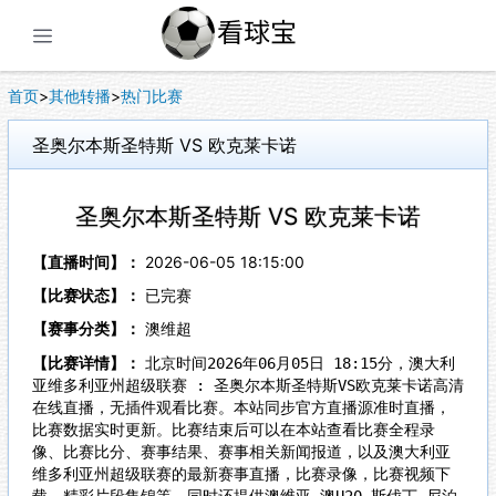
展开菜单
首页
>
其他转播
>
热门比赛
圣奥尔本斯圣特斯 VS 欧克莱卡诺
圣奥尔本斯圣特斯 VS 欧克莱卡诺
【直播时间】：
2026-06-05 18:15:00
【比赛状态】：
已完赛
【赛事分类】：
澳维超
【比赛详情】：
北京时间2026年06月05日 18:15分，澳大利
亚维多利亚州超级联赛 : 圣奥尔本斯圣特斯VS欧克莱卡诺高清
在线直播，无插件观看比赛。本站同步官方直播源准时直播，
比赛数据实时更新。比赛结束后可以在本站查看比赛全程录
像、比赛比分、赛事结果、赛事相关新闻报道，以及澳大利亚
维多利亚州超级联赛的最新赛事直播，比赛录像，比赛视频下
载，精彩片段集锦等。同时还提供澳维亚,澳U20,斯伐丁,尼泊