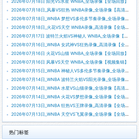
2026年07月18日 阳光VS水星 WNBA_全场录像【全场回放】
2026年07月18日_风暴VS狂热 WNBA录像_全场录像【高清回放】
2026年07月18日_WNBA 梦想VS多伦多节奏录像_全场录像【视频集锦】
2026年07月18日_火花VS天空 WNBA录像_高清录像【全场回放】
2026年07月17日 波特兰火焰VS神秘人 WNBA_全场录像【视频集锦】
2026年07月16日_WNBA 女武神VS狂热录像_高清录像【全场回放】
2026年07月16日 火花VS山猫 WNBA_全场录像【全场回放】
2026年07月16日 风暴VS天空 WNBA_全场录像【视频集锦】
2026年07月15日_WNBA 神秘人VS多伦多节奏录像_全场录像【视频集锦】
2026年07月14日_WNBA 波特兰火焰VS阳光录像_全场录像【高清回放】
2026年07月14日_WNBA 水星VS山猫录像_全场录像【高清回放】
2026年07月14日_WNBA 火花VS梦想录像_全场录像【全场回放】
2026年07月13日_WNBA 狂热VS王牌录像_高清录像【全场回放】
2026年07月13日_WNBA 天空VS飞翼录像_全场录像【全场回放】
热门标签