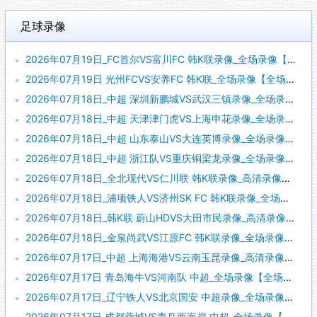
足球录像
2026年07月19日_FC首尔VS富川FC 韩K联录像_全场录像【视频集锦】
2026年07月19日 光州FCVS安养FC 韩K联_全场录像【全场回放】
2026年07月18日_中超 深圳新鹏城VS武汉三镇录像_全场录像【全场回放】
2026年07月18日_中超 天津津门虎VS上海申花录像_全场录像【全场回放】
2026年07月18日_中超 山东泰山VS大连英博录像_全场录像【视频集锦】
2026年07月18日_中超 浙江队VS重庆铜梁龙录像_全场录像【视频集锦】
2026年07月18日_全北现代VS仁川联 韩K联录像_高清录像【全场回放】
2026年07月18日_浦项铁人VS济州SK FC 韩K联录像_全场录像【高清回放】
2026年07月18日_韩K联 蔚山HDVS大田市民录像_高清录像【全场回放】
2026年07月18日_金泉尚武VS江原FC 韩K联录像_全场录像【全场回放】
2026年07月17日_中超 上海海港VS云南玉昆录像_高清录像【全场回放】
2026年07月17日 青岛海牛VS河南队 中超_全场录像【全场回放】
2026年07月17日_辽宁铁人VS北京国安 中超录像_全场录像【视频集锦】
2026年07月17日 成都蓉城VS青岛西海岸 中超_全场录像【全场回放】