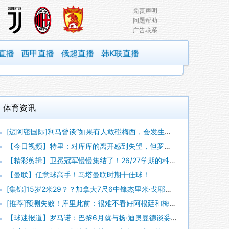
免责声明
问题帮助
广告联系
直播
西甲直播
俄超直播
韩K联直播
体育资讯
[迈阿密国际]利马曾谈“如果有人敢碰梅西，会发生什么”：这种
【今日视频】特里：对库库的离开感到失望，但罗杰斯的到来又让我
【精彩剪辑】卫冕冠军慢慢集结了！26/27学期的科尔尼开学了
【曼联】任意球高手！马塔曼联时期十佳球！
[集锦]15岁2米29？？加拿大7尺6中锋杰里米·戈耶同龄降
[推荐]预测失败！库里此前：很难不看好阿根廷和梅西！他们会成
【球迷报道】罗马诺：巴黎6月就与扬·迪奥曼德谈妥个人条款 俱