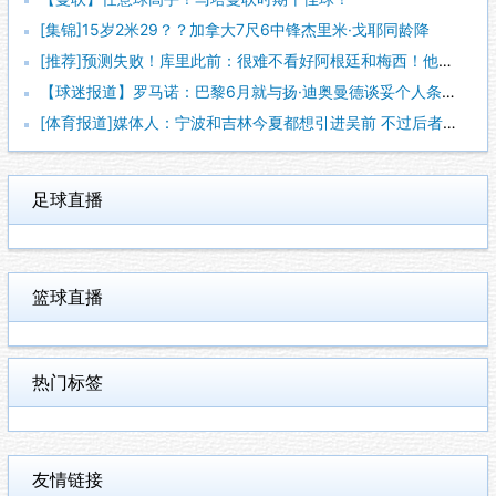
[集锦]15岁2米29？？加拿大7尺6中锋杰里米·戈耶同龄降
[推荐]预测失败！库里此前：很难不看好阿根廷和梅西！他们会成
【球迷报道】罗马诺：巴黎6月就与扬·迪奥曼德谈妥个人条款 俱
[体育报道]媒体人：宁波和吉林今夏都想引进吴前 不过后者更想
足球直播
篮球直播
热门标签
友情链接