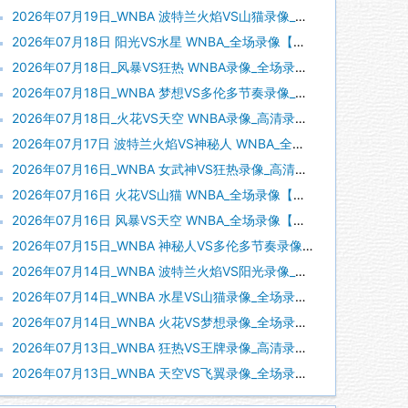
2026年07月19日_WNBA 波特兰火焰VS山猫录像_全场录像【视频集锦】
2026年07月18日 阳光VS水星 WNBA_全场录像【全场回放】
2026年07月18日_风暴VS狂热 WNBA录像_全场录像【高清回放】
2026年07月18日_WNBA 梦想VS多伦多节奏录像_全场录像【视频集锦】
2026年07月18日_火花VS天空 WNBA录像_高清录像【全场回放】
2026年07月17日 波特兰火焰VS神秘人 WNBA_全场录像【视频集锦】
2026年07月16日_WNBA 女武神VS狂热录像_高清录像【全场回放】
2026年07月16日 火花VS山猫 WNBA_全场录像【全场回放】
2026年07月16日 风暴VS天空 WNBA_全场录像【视频集锦】
2026年07月15日_WNBA 神秘人VS多伦多节奏录像_全场录像【视频集锦】
2026年07月14日_WNBA 波特兰火焰VS阳光录像_全场录像【高清回放】
2026年07月14日_WNBA 水星VS山猫录像_全场录像【高清回放】
2026年07月14日_WNBA 火花VS梦想录像_全场录像【全场回放】
2026年07月13日_WNBA 狂热VS王牌录像_高清录像【全场回放】
2026年07月13日_WNBA 天空VS飞翼录像_全场录像【全场回放】