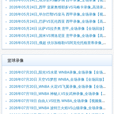
2026年05月24日_西甲 皇家奥维耶多VS马略卡录像_高清录像【全场回放】
2026年05月24日_毕尔巴鄂VS皇马 西甲录像_全场录像【视频集锦】
2026年05月24日_巴萨VS瓦伦西亚 西甲录像_全场录像【高清回放】
2026年05月24日 比萨VS拉齐奥 意甲_全场录像【全场回放】
2026年05月24日_国米VS博洛尼亚 意甲录像_全场录像【高清回放】
2026年05月23日_俄超 伏尔加格勒VS阿克伦托格里蒂录像_全场录像【高清回放】
篮球录像
2026年07月20日_阳光VS水星 WNBA录像_全场录像【全场回放】
2026年07月20日 天空VS梦想 WNBA_全场录像【全场回放】
2026年07月20日_WNBA 火花VS飞翼录像_全场录像【全场回放】
2026年07月19日_WNBA 神秘人VS女武神录像_全场录像【全场回放】
2026年07月19日 自由人VS狂热 WNBA_全场录像【视频集锦】
2026年07月19日_WNBA 波特兰火焰VS山猫录像_全场录像【视频集锦】