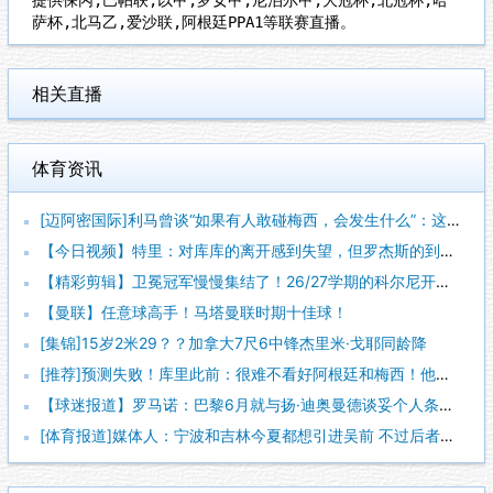
萨杯,北马乙,爱沙联,阿根廷PPA1等联赛直播。
相关直播
体育资讯
[迈阿密国际]利马曾谈“如果有人敢碰梅西，会发生什么”：这种
【今日视频】特里：对库库的离开感到失望，但罗杰斯的到来又让我
【精彩剪辑】卫冕冠军慢慢集结了！26/27学期的科尔尼开学了
【曼联】任意球高手！马塔曼联时期十佳球！
[集锦]15岁2米29？？加拿大7尺6中锋杰里米·戈耶同龄降
[推荐]预测失败！库里此前：很难不看好阿根廷和梅西！他们会成
【球迷报道】罗马诺：巴黎6月就与扬·迪奥曼德谈妥个人条款 俱
[体育报道]媒体人：宁波和吉林今夏都想引进吴前 不过后者更想