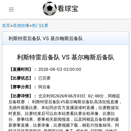
展开菜单
首页
>
其他转播
>
热门比赛
利斯特雷后备队 VS 基尔梅斯后备队
利斯特雷后备队 VS 基尔梅斯后备队
【直播时间】：
2026-06-03 02:00:00
【比赛状态】：
已完赛
【赛事分类】：
阿后备
【比赛详情】：
北京时间2026年06月03日 02:00分，阿根廷
后备联赛 : 利斯特雷后备队VS基尔梅斯后备队高清在线直播，
无插件观看比赛。本站同步官方直播源准时直播，比赛数据实
时更新。比赛结束后可以在本站查看比赛全程录像、比赛比
分、赛事结果、赛事相关新闻报道，以及阿根廷后备联赛的最
新赛事直播，比赛录像，比赛视频下载，精彩片段集锦等。同
时还提供英南联杯,新西联U20,奥乙,威女超,日职附,沙地后