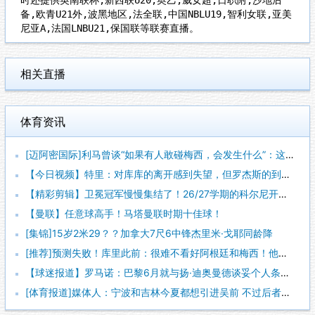
备,欧青U21外,波黑地区,法全联,中国NBLU19,智利女联,亚美
尼亚A,法国LNBU21,保国联等联赛直播。
相关直播
体育资讯
[迈阿密国际]利马曾谈“如果有人敢碰梅西，会发生什么”：这种
【今日视频】特里：对库库的离开感到失望，但罗杰斯的到来又让我
【精彩剪辑】卫冕冠军慢慢集结了！26/27学期的科尔尼开学了
【曼联】任意球高手！马塔曼联时期十佳球！
[集锦]15岁2米29？？加拿大7尺6中锋杰里米·戈耶同龄降
[推荐]预测失败！库里此前：很难不看好阿根廷和梅西！他们会成
【球迷报道】罗马诺：巴黎6月就与扬·迪奥曼德谈妥个人条款 俱
[体育报道]媒体人：宁波和吉林今夏都想引进吴前 不过后者更想