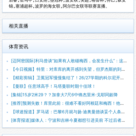
锦,塞浦超杯,波罗的海女联,阿尔巴女联等联赛直播。
相关直播
体育资讯
[迈阿密国际]利马曾谈“如果有人敢碰梅西，会发生什么”：这种
【今日视频】特里：对库库的离开感到失望，但罗杰斯的到来又让我
【精彩剪辑】卫冕冠军慢慢集结了！26/27学期的科尔尼开学了
【曼联】任意球高手！马塔曼联时期十佳球！
[集锦]15岁2米29？？加拿大7尺6中锋杰里米·戈耶同龄降
[推荐]预测失败！库里此前：很难不看好阿根廷和梅西！他们会成
【球迷报道】罗马诺：巴黎6月就与扬·迪奥曼德谈妥个人条款 俱
[体育报道]媒体人：宁波和吉林今夏都想引进吴前 不过后者更想