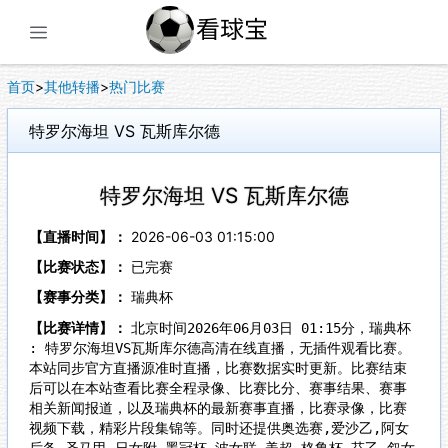
展开菜单
首页
>
其他转播
>
热门比赛
特罗尔海坦 VS 瓦斯库尔德
特罗尔海坦 VS 瓦斯库尔德
【直播时间】：
2026-06-03 01:15:00
【比赛状态】：
已完赛
【赛事分类】：
瑞典杯
【比赛详情】：
北京时间2026年06月03日 01:15分，瑞典杯
: 特罗尔海坦VS瓦斯库尔德高清在线直播，无插件观看比赛。
本站同步官方直播源准时直播，比赛数据实时更新。比赛结束
后可以在本站查看比赛全程录像、比赛比分、赛事结果、赛事
相关新闻报道，以及瑞典杯的最新赛事直播，比赛录像，比赛
视频下载，精彩片段集锦等。同时还提供奥选赛,爱沙乙,阿女
后备,圣马甲,日女附,墨冠杯,波女联,美超,格鲁杯,芬乙,叙女