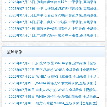
2026年07月05日_佛山南狮VS南京城市 中甲录像_高清录像【全场回放】
2026年07月05日_中甲 大连鲲城VS广西恒宸录像_高清录像【全场回放】
2026年07月05日_中甲 长春亚泰VS梅州客家录像_高清录像【全场回放】
2026年07月04日_石家庄功夫VS宁波队 中甲录像_全场录像【全场回放】
2026年07月04日_南通支云VS深圳青年人 中甲录像_全场录像【高清回放】
2026年07月04日_广州豹VS苏州东吴 中甲录像_高清录像【全场回放】
篮球录像
2026年07月20日_阳光VS水星 WNBA录像_全场录像【全场回放】
2026年07月20日 天空VS梦想 WNBA_全场录像【全场回放】
2026年07月20日_WNBA 火花VS飞翼录像_全场录像【全场回放】
2026年07月19日_WNBA 神秘人VS女武神录像_全场录像【全场回放】
2026年07月19日 自由人VS狂热 WNBA_全场录像【视频集锦】
2026年07月19日_WNBA 波特兰火焰VS山猫录像_全场录像【视频集锦】
2026年07月18日 阳光VS水星 WNBA_全场录像【全场回放】