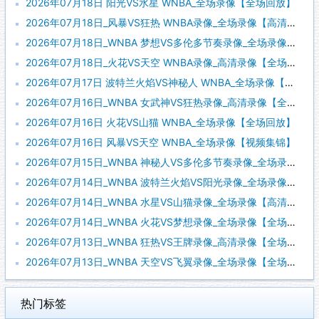
2026年07月18日 阳光VS水星 WNBA_全场录像【全场回放】
2026年07月18日_风暴VS狂热 WNBA录像_全场录像【高清回放】
2026年07月18日_WNBA 梦想VS多伦多节奏录像_全场录像【视频集锦】
2026年07月18日_火花VS天空 WNBA录像_高清录像【全场回放】
2026年07月17日 波特兰火焰VS神秘人 WNBA_全场录像【视频集锦】
2026年07月16日_WNBA 女武神VS狂热录像_高清录像【全场回放】
2026年07月16日 火花VS山猫 WNBA_全场录像【全场回放】
2026年07月16日 风暴VS天空 WNBA_全场录像【视频集锦】
2026年07月15日_WNBA 神秘人VS多伦多节奏录像_全场录像【视频集锦】
2026年07月14日_WNBA 波特兰火焰VS阳光录像_全场录像【高清回放】
2026年07月14日_WNBA 水星VS山猫录像_全场录像【高清回放】
2026年07月14日_WNBA 火花VS梦想录像_全场录像【全场回放】
2026年07月13日_WNBA 狂热VS王牌录像_高清录像【全场回放】
2026年07月13日_WNBA 天空VS飞翼录像_全场录像【全场回放】
热门标签