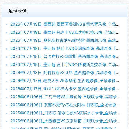
足球录像
2026年07月19日_墨西超 墨西哥美洲VS克雷塔罗录像_全场录像【高清回放】
2026年07月19日_墨西超 托卢卡VS瓜达拉哈拉录像_全场录像【高清回放】
2026年07月19日_桑托斯拉古纳VS蒙特雷 墨西超录像_高清录像【全场回放】
2026年07月19日_墨西超 帕丘卡VS美洲狮录像_高清录像【全场回放】
2026年07月18日_普埃布拉VS华雷斯 墨西超录像_高清录像【全场回放】
2026年07月18日_墨西超 蓝十字VS圣路易斯竞技录像_全场录像【高清回放】
2026年07月18日_阿特拉斯VS莱昂 墨西超录像_高清录像【全场回放】
2026年07月17日_老虎大学VS蒂华纳 墨西超录像_全场录像【全场回放】
2026年07月17日_亚特兰特VS内卡萨 墨西超录像_全场录像【视频集锦】
2026年06月06日_广岛三箭VS川崎前锋 日职联录像_高清录像【全场回放】
2026年06月06日 京都不死鸟VS柏太阳神 日职联_全场录像【视频集锦】
2026年06月06日_日职联 清水心跳VS横滨水手录像_全场录像【视频集锦】
2026年06月06日_大阪钢巴VS东京绿茵 日职联录像_全场录像【视频集锦】
2026年06月06日 冈山绿雉VS浦和红钻 日职联_全场录像【全场回放】