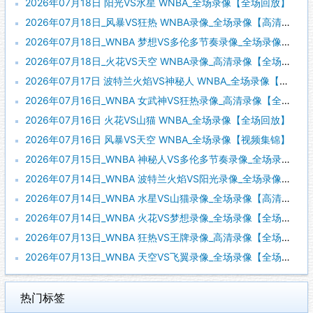
2026年07月18日 阳光VS水星 WNBA_全场录像【全场回放】
2026年07月18日_风暴VS狂热 WNBA录像_全场录像【高清回放】
2026年07月18日_WNBA 梦想VS多伦多节奏录像_全场录像【视频集锦】
2026年07月18日_火花VS天空 WNBA录像_高清录像【全场回放】
2026年07月17日 波特兰火焰VS神秘人 WNBA_全场录像【视频集锦】
2026年07月16日_WNBA 女武神VS狂热录像_高清录像【全场回放】
2026年07月16日 火花VS山猫 WNBA_全场录像【全场回放】
2026年07月16日 风暴VS天空 WNBA_全场录像【视频集锦】
2026年07月15日_WNBA 神秘人VS多伦多节奏录像_全场录像【视频集锦】
2026年07月14日_WNBA 波特兰火焰VS阳光录像_全场录像【高清回放】
2026年07月14日_WNBA 水星VS山猫录像_全场录像【高清回放】
2026年07月14日_WNBA 火花VS梦想录像_全场录像【全场回放】
2026年07月13日_WNBA 狂热VS王牌录像_高清录像【全场回放】
2026年07月13日_WNBA 天空VS飞翼录像_全场录像【全场回放】
热门标签