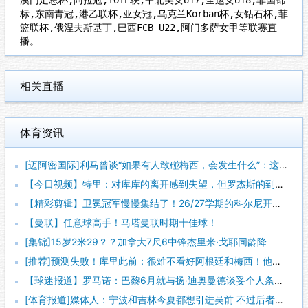
标,东南青冠,港乙联杯,亚女冠,乌克兰Korban杯,女钻石杯,菲
篮联杯,俄涅夫斯基丁,巴西FCB U22,阿门多萨女甲等联赛直
播。
相关直播
体育资讯
[迈阿密国际]利马曾谈“如果有人敢碰梅西，会发生什么”：这种
【今日视频】特里：对库库的离开感到失望，但罗杰斯的到来又让我
【精彩剪辑】卫冕冠军慢慢集结了！26/27学期的科尔尼开学了
【曼联】任意球高手！马塔曼联时期十佳球！
[集锦]15岁2米29？？加拿大7尺6中锋杰里米·戈耶同龄降
[推荐]预测失败！库里此前：很难不看好阿根廷和梅西！他们会成
【球迷报道】罗马诺：巴黎6月就与扬·迪奥曼德谈妥个人条款 俱
[体育报道]媒体人：宁波和吉林今夏都想引进吴前 不过后者更想