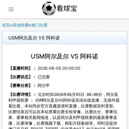
展开菜单
首页
>
其他转播
>
热门比赛
USM阿尔及尔 VS 阿科诺
USM阿尔及尔 VS 阿科诺
【直播时间】：
2026-06-05 00:00:00
【比赛状态】：
已完赛
【赛事分类】：
阿尔甲
【比赛详情】：
北京时间2026年06月05日 00:00分，阿尔及
利甲级联赛 : USM阿尔及尔VS阿科诺高清在线直播，无插件观
看比赛。本站同步官方直播源准时直播，比赛数据实时更新。
比赛结束后可以在本站查看比赛全程录像、比赛比分、赛事结
果、赛事相关新闻报道，以及阿尔及利甲级联赛的最新赛事直
播，比赛录像，比赛视频下载，精彩片段集锦等。同时还提供
澳门足总杯,阿拉冠,TOTE联,中北美女U17,全运女U18,非国锦