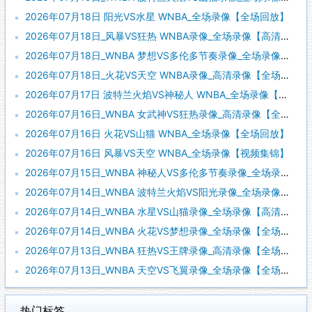
2026年07月18日 阳光VS水星 WNBA_全场录像【全场回放】
2026年07月18日_风暴VS狂热 WNBA录像_全场录像【高清回放】
2026年07月18日_WNBA 梦想VS多伦多节奏录像_全场录像【视频集锦】
2026年07月18日_火花VS天空 WNBA录像_高清录像【全场回放】
2026年07月17日 波特兰火焰VS神秘人 WNBA_全场录像【视频集锦】
2026年07月16日_WNBA 女武神VS狂热录像_高清录像【全场回放】
2026年07月16日 火花VS山猫 WNBA_全场录像【全场回放】
2026年07月16日 风暴VS天空 WNBA_全场录像【视频集锦】
2026年07月15日_WNBA 神秘人VS多伦多节奏录像_全场录像【视频集锦】
2026年07月14日_WNBA 波特兰火焰VS阳光录像_全场录像【高清回放】
2026年07月14日_WNBA 水星VS山猫录像_全场录像【高清回放】
2026年07月14日_WNBA 火花VS梦想录像_全场录像【全场回放】
2026年07月13日_WNBA 狂热VS王牌录像_高清录像【全场回放】
2026年07月13日_WNBA 天空VS飞翼录像_全场录像【全场回放】
热门标签