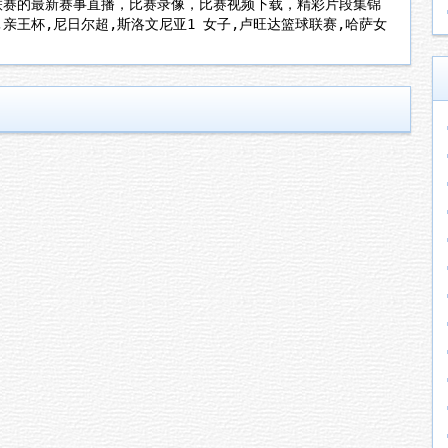
联赛的最新赛事直播，比赛录像，比赛视频下载，精彩片段集锦
,亲王杯,尼日尔超,斯洛文尼亚1 女子,卢旺达篮球联赛,哈萨女