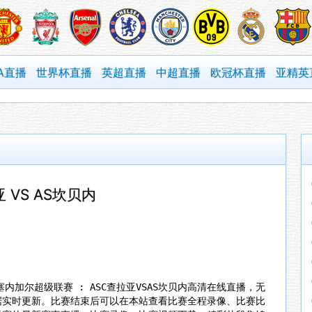
A直播
世界杯直播
英超直播
中超直播
欧冠杯直播
亚精英
 VS AS坎贝内
分，塞内加尔超级联赛 : ASC查拉亚VSAS坎贝内高清在线直播，无
据实时更新。比赛结束后可以在本站查看比赛全程录像、比赛比