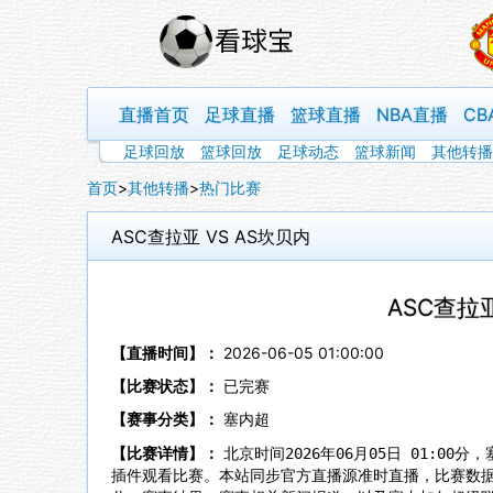
直播首页
足球直播
篮球直播
NBA直播
CB
足球回放
篮球回放
足球动态
篮球新闻
其他转播
首页
>
其他转播
>
热门比赛
ASC查拉亚 VS AS坎贝内
ASC查拉亚
【直播时间】：
2026-06-05 01:00:00
【比赛状态】：
已完赛
【赛事分类】：
塞内超
【比赛详情】：
北京时间2026年06月05日 01:00
插件观看比赛。本站同步官方直播源准时直播，比赛数