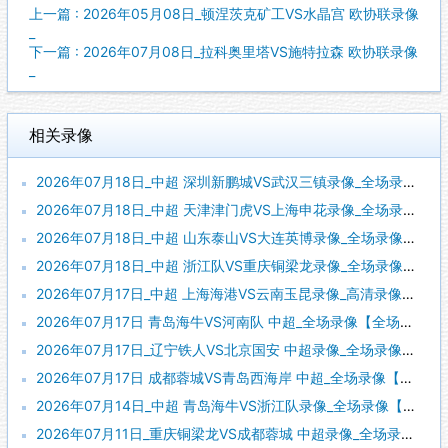
上一篇 : 2026年05月08日_顿涅茨克矿工VS水晶宫 欧协联录像
_
下一篇 : 2026年07月08日_拉科奥里塔VS施特拉森 欧协联录像
_
相关录像
2026年07月18日_中超 深圳新鹏城VS武汉三镇录像_全场录像【全场回放】
2026年07月18日_中超 天津津门虎VS上海申花录像_全场录像【全场回放】
2026年07月18日_中超 山东泰山VS大连英博录像_全场录像【视频集锦】
2026年07月18日_中超 浙江队VS重庆铜梁龙录像_全场录像【视频集锦】
2026年07月17日_中超 上海海港VS云南玉昆录像_高清录像【全场回放】
2026年07月17日 青岛海牛VS河南队 中超_全场录像【全场回放】
2026年07月17日_辽宁铁人VS北京国安 中超录像_全场录像【视频集锦】
2026年07月17日 成都蓉城VS青岛西海岸 中超_全场录像【全场回放】
2026年07月14日_中超 青岛海牛VS浙江队录像_全场录像【视频集锦】
2026年07月11日_重庆铜梁龙VS成都蓉城 中超录像_全场录像【视频集锦】