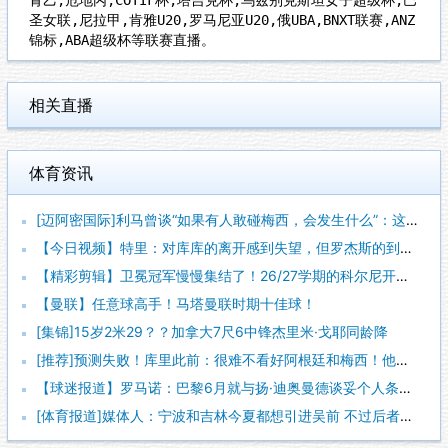
圣女联,尼拉甲,肯雅U20,罗马尼亚U20,俄UBA,BNXT联赛,ANZ
锦标,ABA超级杯等联赛直播。
相关直播
体育资讯
[迈阿密国际]利马曾谈“如果有人敢碰梅西，会发生什么”：这种
【今日视频】特里：对库库的离开感到失望，但罗杰斯的到来又让我
【精彩剪辑】卫冕冠军慢慢集结了！26/27学期的科尔尼开学了
【曼联】任意球高手！马塔曼联时期十佳球！
[集锦]15岁2米29？？加拿大7尺6中锋杰里米·戈耶同龄降
[推荐]预测失败！库里此前：很难不看好阿根廷和梅西！他们会成
【球迷报道】罗马诺：巴黎6月就与扬·迪奥曼德谈妥个人条款 俱
[体育报道]媒体人：宁波和吉林今夏都想引进吴前 不过后者更想