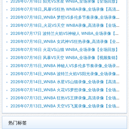
2026年07月18日 阳光VS水星 WNBA_全场录像【全场回放】
2026年07月18日_风暴VS狂热 WNBA录像_全场录像【高清回放】
2026年07月18日_WNBA 梦想VS多伦多节奏录像_全场录像【视频集锦】
2026年07月18日_火花VS天空 WNBA录像_高清录像【全场回放】
2026年07月17日 波特兰火焰VS神秘人 WNBA_全场录像【视频集锦】
2026年07月16日_WNBA 女武神VS狂热录像_高清录像【全场回放】
2026年07月16日 火花VS山猫 WNBA_全场录像【全场回放】
2026年07月16日 风暴VS天空 WNBA_全场录像【视频集锦】
2026年07月15日_WNBA 神秘人VS多伦多节奏录像_全场录像【视频集锦】
2026年07月14日_WNBA 波特兰火焰VS阳光录像_全场录像【高清回放】
2026年07月14日_WNBA 水星VS山猫录像_全场录像【高清回放】
2026年07月14日_WNBA 火花VS梦想录像_全场录像【全场回放】
2026年07月13日_WNBA 狂热VS王牌录像_高清录像【全场回放】
2026年07月13日_WNBA 天空VS飞翼录像_全场录像【全场回放】
热门标签