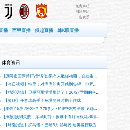
免责声明
问题帮助
广告联系
直播
西甲直播
俄超直播
韩K联直播
体育资讯
[迈阿密国际]利马曾谈“如果有人敢碰梅西，会发生什么”：这种
【今日视频】特里：对库库的离开感到失望，但罗杰斯的到来又让我
【精彩剪辑】卫冕冠军慢慢集结了！26/27学期的科尔尼开学了
【曼联】任意球高手！马塔曼联时期十佳球！
[集锦]15岁2米29？？加拿大7尺6中锋杰里米·戈耶同龄降
[推荐]预测失败！库里此前：很难不看好阿根廷和梅西！他们会成
【球迷报道】罗马诺：巴黎6月就与扬·迪奥曼德谈妥个人条款 俱