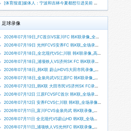
[体育报道]媒体人：宁波和吉林今夏都想引进吴前 不过后者更想
足球录像
2026年07月19日_FC首尔VS富川FC 韩K联录像_全场录像【视频集锦】
2026年07月19日 光州FCVS安养FC 韩K联_全场录像【全场回放】
2026年07月18日_全北现代VS仁川联 韩K联录像_高清录像【全场回放】
2026年07月18日_浦项铁人VS济州SK FC 韩K联录像_全场录像【高清回放】
2026年07月18日_韩K联 蔚山HDVS大田市民录像_高清录像【全场回放】
2026年07月18日_金泉尚武VS江原FC 韩K联录像_全场录像【全场回放】
2026年07月12日_韩K联 大田市民VS济州SK FC录像_全场录像【高清回放】
2026年07月12日 江原FCVSFC首尔 韩K联_全场录像【视频集锦】
2026年07月12日 安养FCVS仁川联 韩K联_全场录像【全场回放】
2026年07月11日_富川FCVS金泉尚武 韩K联录像_全场录像【全场回放】
2026年07月11日 全北现代VS蔚山HD 韩K联_全场录像【视频集锦】
2026年07月11日_浦项铁人VS光州FC 韩K联录像_全场录像【全场回放】