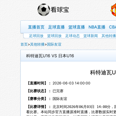
直播首页
足球直播
篮球直播
NBA直播
CB
足球回放
篮球回放
足球动态
篮球新闻
其他转播
首页
>
其他转播
>
国际友谊
科特迪瓦U16 VS 日本U16
科特迪瓦U1
【直播时间】：
2026-06-03 14:00:00
【比赛状态】：
已完赛
【赛事分类】：
国际友谊
【比赛详情】：
北京时间2026年06月03日 14:00
看比赛。本站同步官方直播源准时直播，比赛数据实时