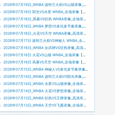
2026年07月19日_WNBA 波特兰火焰VS山猫录像_全场录像【视频集锦】
2026年07月18日 阳光VS水星 WNBA_全场录像【全场回放】
2026年07月18日_风暴VS狂热 WNBA录像_全场录像【高清回放】
2026年07月18日_WNBA 梦想VS多伦多节奏录像_全场录像【视频集锦】
2026年07月18日_火花VS天空 WNBA录像_高清录像【全场回放】
2026年07月17日 波特兰火焰VS神秘人 WNBA_全场录像【视频集锦】
2026年07月16日_WNBA 女武神VS狂热录像_高清录像【全场回放】
2026年07月16日 火花VS山猫 WNBA_全场录像【全场回放】
2026年07月16日 风暴VS天空 WNBA_全场录像【视频集锦】
2026年07月15日_WNBA 神秘人VS多伦多节奏录像_全场录像【视频集锦】
2026年07月14日_WNBA 波特兰火焰VS阳光录像_全场录像【高清回放】
2026年07月14日_WNBA 水星VS山猫录像_全场录像【高清回放】
2026年07月14日_WNBA 火花VS梦想录像_全场录像【全场回放】
2026年07月13日_WNBA 狂热VS王牌录像_高清录像【全场回放】
2026年07月13日_WNBA 天空VS飞翼录像_全场录像【全场回放】