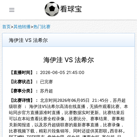
展开菜单
首页
>
其他转播
>
热门比赛
海伊洼 VS 法希尔
海伊洼 VS 法希尔
【直播时间】：
2026-06-05 21:45:00
【比赛状态】：
已完赛
【赛事分类】：
苏丹超
【比赛详情】：
北京时间2026年06月05日 21:45分，苏丹超
级联赛 : 海伊洼VS法希尔高清在线直播，无插件观看比赛。本
站同步官方直播源准时直播，比赛数据实时更新。比赛结束后
可以在本站查看比赛全程录像、比赛比分、赛事结果、赛事相
关新闻报道，以及苏丹超级联赛的最新赛事直播，比赛录像，
比赛视频下载，精彩片段集锦等。同时还提供英郡联,西非杯,
阿乙M附,TOTE甲东,危地女甲,保女超,澳西女杯,塞尔超,日