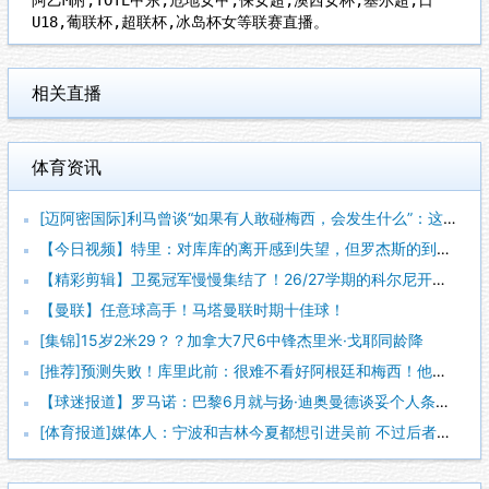
U18,葡联杯,超联杯,冰岛杯女等联赛直播。
相关直播
体育资讯
[迈阿密国际]利马曾谈“如果有人敢碰梅西，会发生什么”：这种
【今日视频】特里：对库库的离开感到失望，但罗杰斯的到来又让我
【精彩剪辑】卫冕冠军慢慢集结了！26/27学期的科尔尼开学了
【曼联】任意球高手！马塔曼联时期十佳球！
[集锦]15岁2米29？？加拿大7尺6中锋杰里米·戈耶同龄降
[推荐]预测失败！库里此前：很难不看好阿根廷和梅西！他们会成
【球迷报道】罗马诺：巴黎6月就与扬·迪奥曼德谈妥个人条款 俱
[体育报道]媒体人：宁波和吉林今夏都想引进吴前 不过后者更想