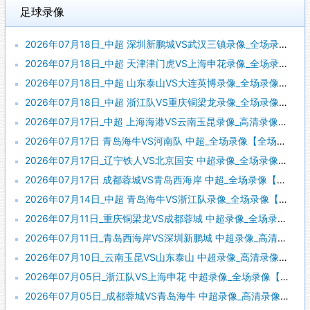
足球录像
2026年07月18日_中超 深圳新鹏城VS武汉三镇录像_全场录像【全场回放】
2026年07月18日_中超 天津津门虎VS上海申花录像_全场录像【全场回放】
2026年07月18日_中超 山东泰山VS大连英博录像_全场录像【视频集锦】
2026年07月18日_中超 浙江队VS重庆铜梁龙录像_全场录像【视频集锦】
2026年07月17日_中超 上海海港VS云南玉昆录像_高清录像【全场回放】
2026年07月17日 青岛海牛VS河南队 中超_全场录像【全场回放】
2026年07月17日_辽宁铁人VS北京国安 中超录像_全场录像【视频集锦】
2026年07月17日 成都蓉城VS青岛西海岸 中超_全场录像【全场回放】
2026年07月14日_中超 青岛海牛VS浙江队录像_全场录像【视频集锦】
2026年07月11日_重庆铜梁龙VS成都蓉城 中超录像_全场录像【视频集锦】
2026年07月11日_青岛西海岸VS深圳新鹏城 中超录像_高清录像【全场回放】
2026年07月10日_云南玉昆VS山东泰山 中超录像_高清录像【全场回放】
2026年07月05日_浙江队VS上海申花 中超录像_全场录像【视频集锦】
2026年07月05日_成都蓉城VS青岛海牛 中超录像_高清录像【全场回放】