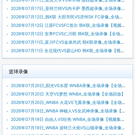
2026年07月17日_亚特兰特VS内卡萨 墨西超录像_全场录像【视频集锦】
2026年07月12日_韩K联 大田市民VS济州SK FC录像_全场录像【高清回放】
2026年07月12日 江原FCVSFC首尔 韩K联_全场录像【视频集锦】
2026年07月12日 安养FCVS仁川联 韩K联_全场录像【全场回放】
2026年07月11日_富川FCVS金泉尚武 韩K联录像_全场录像【全场回放】
2026年07月11日 全北现代VS蔚山HD 韩K联_全场录像【视频集锦】
篮球录像
2026年07月20日_阳光VS水星 WNBA录像_全场录像【全场回放】
2026年07月20日 天空VS梦想 WNBA_全场录像【全场回放】
2026年07月20日_WNBA 火花VS飞翼录像_全场录像【全场回放】
2026年07月19日_WNBA 神秘人VS女武神录像_全场录像【全场回放】
2026年07月19日 自由人VS狂热 WNBA_全场录像【视频集锦】
2026年07月19日_WNBA 波特兰火焰VS山猫录像_全场录像【视频集锦】