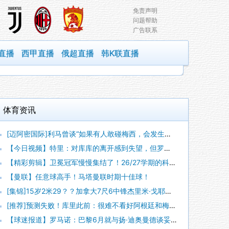
免责声明
问题帮助
广告联系
直播
西甲直播
俄超直播
韩K联直播
体育资讯
[迈阿密国际]利马曾谈“如果有人敢碰梅西，会发生什么”：这种
【今日视频】特里：对库库的离开感到失望，但罗杰斯的到来又让我
【精彩剪辑】卫冕冠军慢慢集结了！26/27学期的科尔尼开学了
【曼联】任意球高手！马塔曼联时期十佳球！
[集锦]15岁2米29？？加拿大7尺6中锋杰里米·戈耶同龄降
[推荐]预测失败！库里此前：很难不看好阿根廷和梅西！他们会成
【球迷报道】罗马诺：巴黎6月就与扬·迪奥曼德谈妥个人条款 俱