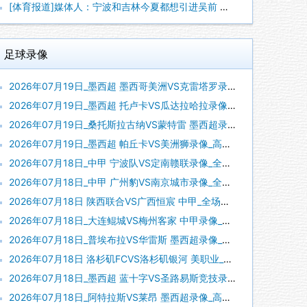
[体育报道]媒体人：宁波和吉林今夏都想引进吴前 不过后者更想
足球录像
2026年07月19日_墨西超 墨西哥美洲VS克雷塔罗录像_全场录像【高清回放】
2026年07月19日_墨西超 托卢卡VS瓜达拉哈拉录像_全场录像【高清回放】
2026年07月19日_桑托斯拉古纳VS蒙特雷 墨西超录像_高清录像【全场回放】
2026年07月19日_墨西超 帕丘卡VS美洲狮录像_高清录像【全场回放】
2026年07月18日_中甲 宁波队VS定南赣联录像_全场录像【视频集锦】
2026年07月18日_中甲 广州豹VS南京城市录像_全场录像【视频集锦】
2026年07月18日 陕西联合VS广西恒宸 中甲_全场录像【全场回放】
2026年07月18日_大连鲲城VS梅州客家 中甲录像_全场录像【视频集锦】
2026年07月18日_普埃布拉VS华雷斯 墨西超录像_高清录像【全场回放】
2026年07月18日 洛杉矶FCVS洛杉矶银河 美职业_全场录像【视频集锦】
2026年07月18日_墨西超 蓝十字VS圣路易斯竞技录像_全场录像【高清回放】
2026年07月18日_阿特拉斯VS莱昂 墨西超录像_高清录像【全场回放】