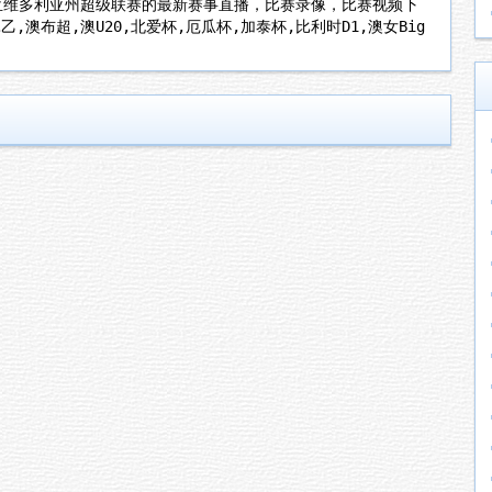
亚维多利亚州超级联赛的最新赛事直播，比赛录像，比赛视频下
,澳布超,澳U20,北爱杯,厄瓜杯,加泰杯,比利时D1,澳女Big