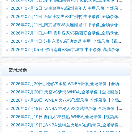
2026年07月12日_定南赣联VS深圳青年人 中甲录像_全场录像【全场回放】
2026年07月11日_石家庄功夫VS广州豹 中甲录像_全场录像【高清回放】
2026年07月11日_南京城市VS大连鲲城 中甲录像_全场录像【视频集锦】
2026年07月11日_中甲 梅州客家VS陕西联合录像_全场录像【全场回放】
2026年07月11日 苏州东吴VS延边龙鼎 中甲_全场录像【视频集锦】
2026年07月05日_佛山南狮VS南京城市 中甲录像_高清录像【全场回放】
篮球录像
2026年07月20日_阳光VS水星 WNBA录像_全场录像【全场回放】
2026年07月20日 天空VS梦想 WNBA_全场录像【全场回放】
2026年07月20日_WNBA 火花VS飞翼录像_全场录像【全场回放】
2026年07月19日_WNBA 神秘人VS女武神录像_全场录像【全场回放】
2026年07月19日 自由人VS狂热 WNBA_全场录像【视频集锦】
2026年07月19日_WNBA 波特兰火焰VS山猫录像_全场录像【视频集锦】