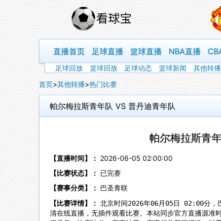
直播首页
足球直播
篮球直播
NBA直播
CB
足球回放
篮球回放
足球动态
篮球新闻
其他转播
首页
>
其他转播
>
热门比赛
帕尔梅拉斯青年队 VS 普丹迪青年队
帕尔梅拉斯青年
【直播时间】：
2026-06-05 02:00:00
【比赛状态】：
已完赛
【赛事分类】：
巴圣青联
【比赛详情】：
北京时间2026年06月05日 02:0
清在线直播，无插件观看比赛。本站同步官方直播源准