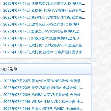
2026年07月17日_斯塔尔南VS戈塔维京人 欧协联录像_全场录像【视频集锦】
2026年07月17日_欧协联 卡纳芬VS塔林利瓦迪亚录像_全场录像【视频集锦】
2026年07月17日_格伦托兰VS里加足球学院 欧协联录像_全场录像【全场回放】
2026年07月17日_波希米亚人VS圣约瑟FC 欧协联录像_高清录像【全场回放】
2026年07月17日 迪弗当日VS埃尔维斯 欧协联_全场录像【全场回放】
2026年07月17日 黑格尔曼VS派德 欧协联_全场录像【视频集锦】
2026年07月17日_欧协联 马沙斯洛克VS叶里温凤凰录像_全场录像【视频集锦】
2026年07月17日_欧协联 兹拉VS古泰斯拖比度录像_全场录像【视频集锦】
篮球录像
2026年07月20日_阳光VS水星 WNBA录像_全场录像【全场回放】
2026年07月20日 天空VS梦想 WNBA_全场录像【全场回放】
2026年07月20日_WNBA 火花VS飞翼录像_全场录像【全场回放】
2026年07月19日_WNBA 神秘人VS女武神录像_全场录像【全场回放】
2026年07月19日 自由人VS狂热 WNBA_全场录像【视频集锦】