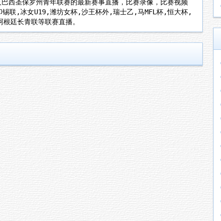
及巴西圣保罗州青年联赛的最新赛事直播，比赛录像，比赛视频
联,冰女U19,潍坊女杯,沙王杯外,瑞士乙,马MFL杯,恒大杯,
杯,阿根廷长青联等联赛直播。