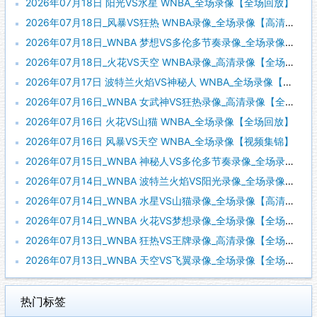
2026年07月18日 阳光VS水星 WNBA_全场录像【全场回放】
2026年07月18日_风暴VS狂热 WNBA录像_全场录像【高清回放】
2026年07月18日_WNBA 梦想VS多伦多节奏录像_全场录像【视频集锦】
2026年07月18日_火花VS天空 WNBA录像_高清录像【全场回放】
2026年07月17日 波特兰火焰VS神秘人 WNBA_全场录像【视频集锦】
2026年07月16日_WNBA 女武神VS狂热录像_高清录像【全场回放】
2026年07月16日 火花VS山猫 WNBA_全场录像【全场回放】
2026年07月16日 风暴VS天空 WNBA_全场录像【视频集锦】
2026年07月15日_WNBA 神秘人VS多伦多节奏录像_全场录像【视频集锦】
2026年07月14日_WNBA 波特兰火焰VS阳光录像_全场录像【高清回放】
2026年07月14日_WNBA 水星VS山猫录像_全场录像【高清回放】
2026年07月14日_WNBA 火花VS梦想录像_全场录像【全场回放】
2026年07月13日_WNBA 狂热VS王牌录像_高清录像【全场回放】
2026年07月13日_WNBA 天空VS飞翼录像_全场录像【全场回放】
热门标签