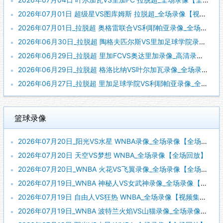
2026年07月01日 超级星VS图库姆斯 拉脱超_全场录像【视频集锦】
2026年07月01日_拉脱超 奥格雷联合VS利耶帕亚录像_全场录像【高清回放】
2026年06月30日_拉脱超 陶格夫匹尔斯VS里加足球学院录像_全场录像【全场回放】
2026年06月29日_拉脱超 里加FCVS奥达里加录像_高清录像【全场回放】
2026年06月29日_拉脱超 格洛比纳VS叶尔加瓦录像_全场录像【视频集锦】
2026年06月27日_拉脱超 里加足球学院VS利耶帕亚录像_全场录像【视频集锦】
篮球录像
2026年07月20日_阳光VS水星 WNBA录像_全场录像【全场回放】
2026年07月20日 天空VS梦想 WNBA_全场录像【全场回放】
2026年07月20日_WNBA 火花VS飞翼录像_全场录像【全场回放】
2026年07月19日_WNBA 神秘人VS女武神录像_全场录像【全场回放】
2026年07月19日 自由人VS狂热 WNBA_全场录像【视频集锦】
2026年07月19日_WNBA 波特兰火焰VS山猫录像_全场录像【视频集锦】