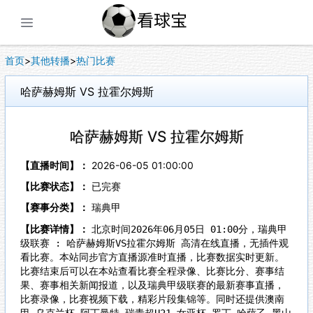
展开菜单
首页
>
其他转播
>
热门比赛
哈萨赫姆斯 VS 拉霍尔姆斯
哈萨赫姆斯 VS 拉霍尔姆斯
【直播时间】：
2026-06-05 01:00:00
【比赛状态】：
已完赛
【赛事分类】：
瑞典甲
【比赛详情】：
北京时间2026年06月05日 01:00分，瑞典甲
级联赛 : 哈萨赫姆斯VS拉霍尔姆斯 高清在线直播，无插件观
看比赛。本站同步官方直播源准时直播，比赛数据实时更新。
比赛结束后可以在本站查看比赛全程录像、比赛比分、赛事结
果、赛事相关新闻报道，以及瑞典甲级联赛的最新赛事直播，
比赛录像，比赛视频下载，精彩片段集锦等。同时还提供澳南
甲,乌克兰杯,阿丁曼特,瑞青超U21,女亚杯,罗丁,哈萨乙,黑山