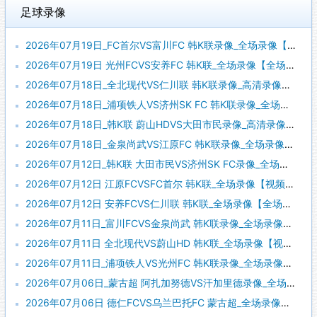
足球录像
2026年07月19日_FC首尔VS富川FC 韩K联录像_全场录像【视频集锦】
2026年07月19日 光州FCVS安养FC 韩K联_全场录像【全场回放】
2026年07月18日_全北现代VS仁川联 韩K联录像_高清录像【全场回放】
2026年07月18日_浦项铁人VS济州SK FC 韩K联录像_全场录像【高清回放】
2026年07月18日_韩K联 蔚山HDVS大田市民录像_高清录像【全场回放】
2026年07月18日_金泉尚武VS江原FC 韩K联录像_全场录像【全场回放】
2026年07月12日_韩K联 大田市民VS济州SK FC录像_全场录像【高清回放】
2026年07月12日 江原FCVSFC首尔 韩K联_全场录像【视频集锦】
2026年07月12日 安养FCVS仁川联 韩K联_全场录像【全场回放】
2026年07月11日_富川FCVS金泉尚武 韩K联录像_全场录像【全场回放】
2026年07月11日 全北现代VS蔚山HD 韩K联_全场录像【视频集锦】
2026年07月11日_浦项铁人VS光州FC 韩K联录像_全场录像【全场回放】
2026年07月06日_蒙古超 阿扎加努德VS汗加里德录像_全场录像【高清回放】
2026年07月06日 德仁FCVS乌兰巴托FC 蒙古超_全场录像【视频集锦】