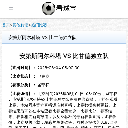
展开菜单
首页
>
其他转播
>
热门比赛
安第斯阿尔科塔 VS 比甘德独立队
安第斯阿尔科塔 VS 比甘德独立队
【直播时间】：
2026-06-04 08:00:00
【比赛状态】：
已完赛
【赛事分类】：
圣菲杯
【比赛详情】：
北京时间2026年06月04日 08:00分，圣菲杯
: 安第斯阿尔科塔VS比甘德独立队高清在线直播，无插件观看
比赛。本站同步官方直播源准时直播，比赛数据实时更新。比
赛结束后可以在本站查看比赛全程录像、比赛比分、赛事结
果、赛事相关新闻报道，以及圣菲杯的最新赛事直播，比赛录
像，比赛视频下载，精彩片段集锦等。同时还提供英U18,巴亚
甲,巴王子杯,ABSA杯,世界杯附,瑞典南,瑞典3,日联杯,日大学