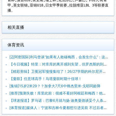
甲,英女联锦,亚锦U18,日女甲季前赛,拉脱维亚LBL 3等联赛直
播。
相关直播
体育资讯
[迈阿密国际]利马曾谈“如果有人敢碰梅西，会发生什么”：这种
【今日视频】特里：对库库的离开感到失望，但罗杰斯的到来又让我
【精彩剪辑】卫冕冠军慢慢集结了！26/27学期的科尔尼开学了
【曼联】任意球高手！马塔曼联时期十佳球！
[集锦]15岁2米29？？加拿大7尺6中锋杰里米·戈耶同龄降
[推荐]预测失败！库里此前：很难不看好阿根廷和梅西！他们会成
【球迷报道】罗马诺：巴黎6月就与扬·迪奥曼德谈妥个人条款 俱
[体育报道]媒体人：宁波和吉林今夏都想引进吴前 不过后者更想