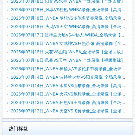
2026年07月18日 阳光VS水星 WNBA_全场录像【全场回放】
2026年07月18日_风暴VS狂热 WNBA录像_全场录像【高清回放】
2026年07月18日_WNBA 梦想VS多伦多节奏录像_全场录像【视频集锦】
2026年07月18日_火花VS天空 WNBA录像_高清录像【全场回放】
2026年07月17日 波特兰火焰VS神秘人 WNBA_全场录像【视频集锦】
2026年07月16日_WNBA 女武神VS狂热录像_高清录像【全场回放】
2026年07月16日 火花VS山猫 WNBA_全场录像【全场回放】
2026年07月16日 风暴VS天空 WNBA_全场录像【视频集锦】
2026年07月15日_WNBA 神秘人VS多伦多节奏录像_全场录像【视频集锦】
2026年07月14日_WNBA 波特兰火焰VS阳光录像_全场录像【高清回放】
2026年07月14日_WNBA 水星VS山猫录像_全场录像【高清回放】
2026年07月14日_WNBA 火花VS梦想录像_全场录像【全场回放】
2026年07月13日_WNBA 狂热VS王牌录像_高清录像【全场回放】
2026年07月13日_WNBA 天空VS飞翼录像_全场录像【全场回放】
热门标签