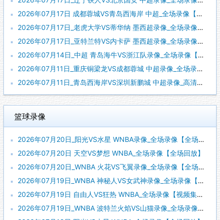
2026年07月17日 成都蓉城VS青岛西海岸 中超_全场录像【全场回放】
2026年07月17日_老虎大学VS蒂华纳 墨西超录像_全场录像【全场回放】
2026年07月17日_亚特兰特VS内卡萨 墨西超录像_全场录像【视频集锦】
2026年07月14日_中超 青岛海牛VS浙江队录像_全场录像【视频集锦】
2026年07月11日_重庆铜梁龙VS成都蓉城 中超录像_全场录像【视频集锦】
2026年07月11日_青岛西海岸VS深圳新鹏城 中超录像_高清录像【全场回放】
篮球录像
2026年07月20日_阳光VS水星 WNBA录像_全场录像【全场回放】
2026年07月20日 天空VS梦想 WNBA_全场录像【全场回放】
2026年07月20日_WNBA 火花VS飞翼录像_全场录像【全场回放】
2026年07月19日_WNBA 神秘人VS女武神录像_全场录像【全场回放】
2026年07月19日 自由人VS狂热 WNBA_全场录像【视频集锦】
2026年07月19日_WNBA 波特兰火焰VS山猫录像_全场录像【视频集锦】