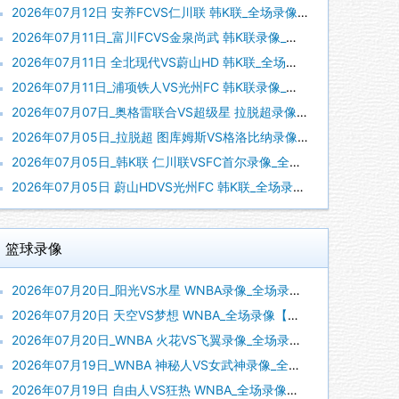
2026年07月12日 安养FCVS仁川联 韩K联_全场录像【全场回放】
2026年07月11日_富川FCVS金泉尚武 韩K联录像_全场录像【全场回放】
2026年07月11日 全北现代VS蔚山HD 韩K联_全场录像【视频集锦】
2026年07月11日_浦项铁人VS光州FC 韩K联录像_全场录像【全场回放】
2026年07月07日_奥格雷联合VS超级星 拉脱超录像_高清录像【全场回放】
2026年07月05日_拉脱超 图库姆斯VS格洛比纳录像_全场录像【全场回放】
2026年07月05日_韩K联 仁川联VSFC首尔录像_全场录像【全场回放】
2026年07月05日 蔚山HDVS光州FC 韩K联_全场录像【视频集锦】
篮球录像
2026年07月20日_阳光VS水星 WNBA录像_全场录像【全场回放】
2026年07月20日 天空VS梦想 WNBA_全场录像【全场回放】
2026年07月20日_WNBA 火花VS飞翼录像_全场录像【全场回放】
2026年07月19日_WNBA 神秘人VS女武神录像_全场录像【全场回放】
2026年07月19日 自由人VS狂热 WNBA_全场录像【视频集锦】