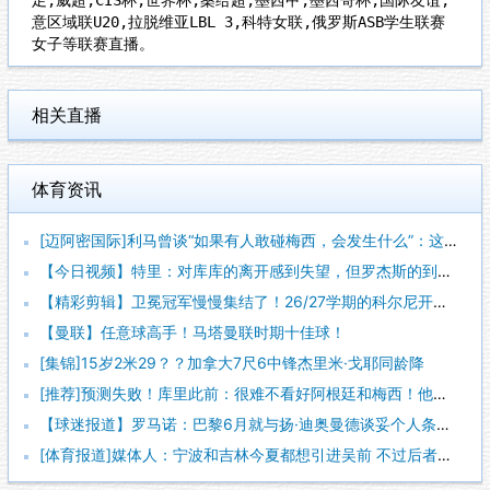
意区域联U20,拉脱维亚LBL 3,科特女联,俄罗斯ASB学生联赛
女子等联赛直播。
相关直播
体育资讯
[迈阿密国际]利马曾谈“如果有人敢碰梅西，会发生什么”：这种
【今日视频】特里：对库库的离开感到失望，但罗杰斯的到来又让我
【精彩剪辑】卫冕冠军慢慢集结了！26/27学期的科尔尼开学了
【曼联】任意球高手！马塔曼联时期十佳球！
[集锦]15岁2米29？？加拿大7尺6中锋杰里米·戈耶同龄降
[推荐]预测失败！库里此前：很难不看好阿根廷和梅西！他们会成
【球迷报道】罗马诺：巴黎6月就与扬·迪奥曼德谈妥个人条款 俱
[体育报道]媒体人：宁波和吉林今夏都想引进吴前 不过后者更想