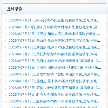
足球录像
2026年07月21日_格洛比纳VS超级星 拉脱超录像_全场录像【全场回放】
2026年07月20日_里加足球学院VS叶尔加瓦 拉脱超录像_全场录像【视频集锦】
2026年07月19日_拉脱超 陶格夫匹尔斯VS奥格雷联合录像_全场录像【全场回放】
2026年07月19日_墨西超 墨西哥美洲VS克雷塔罗录像_全场录像【高清回放】
2026年07月19日_墨西超 托卢卡VS瓜达拉哈拉录像_全场录像【高清回放】
2026年07月19日_桑托斯拉古纳VS蒙特雷 墨西超录像_高清录像【全场回放】
2026年07月19日_墨西超 帕丘卡VS美洲狮录像_高清录像【全场回放】
2026年07月19日_拉脱超 图库姆斯VS里加FC录像_全场录像【高清回放】
2026年07月18日_普埃布拉VS华雷斯 墨西超录像_高清录像【全场回放】
2026年07月18日_墨西超 蓝十字VS圣路易斯竞技录像_全场录像【高清回放】
2026年07月18日_阿特拉斯VS莱昂 墨西超录像_高清录像【全场回放】
2026年07月17日_老虎大学VS蒂华纳 墨西超录像_全场录像【全场回放】
2026年07月17日_亚特兰特VS内卡萨 墨西超录像_全场录像【视频集锦】
2026年07月07日_奥格雷联合VS超级星 拉脱超录像_高清录像【全场回放】