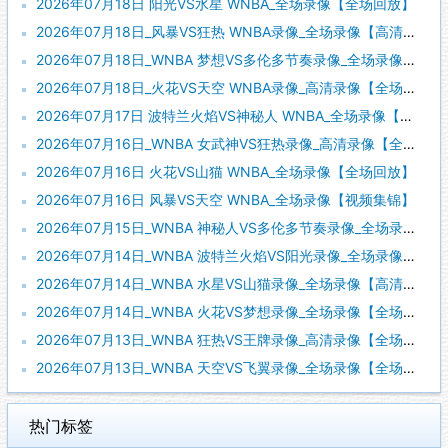
2026年07月18日 阳光VS水星 WNBA_全场录像【全场回放】
2026年07月18日_风暴VS狂热 WNBA录像_全场录像【高清回放】
2026年07月18日_WNBA 梦想VS多伦多节奏录像_全场录像【视频集锦】
2026年07月18日_火花VS天空 WNBA录像_高清录像【全场回放】
2026年07月17日 波特兰火焰VS神秘人 WNBA_全场录像【视频集锦】
2026年07月16日_WNBA 女武神VS狂热录像_高清录像【全场回放】
2026年07月16日 火花VS山猫 WNBA_全场录像【全场回放】
2026年07月16日 风暴VS天空 WNBA_全场录像【视频集锦】
2026年07月15日_WNBA 神秘人VS多伦多节奏录像_全场录像【视频集锦】
2026年07月14日_WNBA 波特兰火焰VS阳光录像_全场录像【高清回放】
2026年07月14日_WNBA 水星VS山猫录像_全场录像【高清回放】
2026年07月14日_WNBA 火花VS梦想录像_全场录像【全场回放】
2026年07月13日_WNBA 狂热VS王牌录像_高清录像【全场回放】
2026年07月13日_WNBA 天空VS飞翼录像_全场录像【全场回放】
热门标签