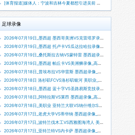
[体育报道]媒体人：宁波和吉林今夏都想引进吴前 不过后者更想
足球录像
2026年07月19日_墨西超 墨西哥美洲VS克雷塔罗录像_全场录像【高清回放】
2026年07月19日_墨西超 托卢卡VS瓜达拉哈拉录像_全场录像【高清回放】
2026年07月19日_桑托斯拉古纳VS蒙特雷 墨西超录像_高清录像【全场回放】
2026年07月19日_墨西超 帕丘卡VS美洲狮录像_高清录像【全场回放】
2026年07月18日_普埃布拉VS华雷斯 墨西超录像_高清录像【全场回放】
2026年07月18日 洛杉矶FCVS洛杉矶银河 美职业_全场录像【视频集锦】
2026年07月18日_墨西超 蓝十字VS圣路易斯竞技录像_全场录像【高清回放】
2026年07月18日_阿特拉斯VS莱昂 墨西超录像_高清录像【全场回放】
2026年07月18日_美职业 亚特兰大联VS纳什维尔SC录像_全场录像【视频集锦】
2026年07月17日_老虎大学VS蒂华纳 墨西超录像_全场录像【全场回放】
2026年07月17日_波特兰伐木工VS西雅图海湾人 美职业录像_高清录像【全场回放】
2026年07月17日_亚特兰特VS内卡萨 墨西超录像_全场录像【视频集锦】