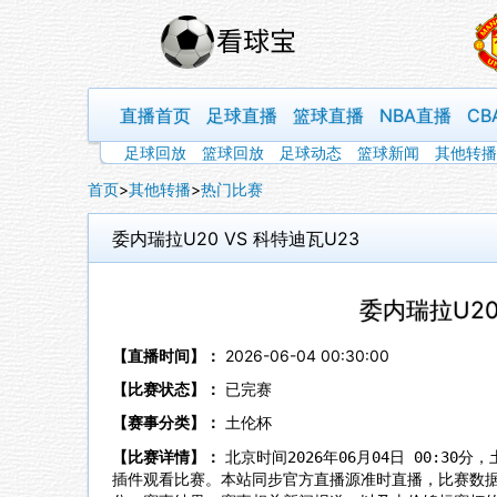
直播首页
足球直播
篮球直播
NBA直播
CB
足球回放
篮球回放
足球动态
篮球新闻
其他转播
首页
>
其他转播
>
热门比赛
委内瑞拉U20 VS 科特迪瓦U23
委内瑞拉U20
【直播时间】：
2026-06-04 00:30:00
【比赛状态】：
已完赛
【赛事分类】：
土伦杯
【比赛详情】：
北京时间2026年06月04日 00:30
插件观看比赛。本站同步官方直播源准时直播，比赛数