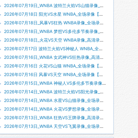
2026年07月19日_WNBA 波特兰火焰VS山猫录像_全场录像【视频集锦】
2026年07月18日 阳光VS水星 WNBA_全场录像【全场回放】
2026年07月18日_风暴VS狂热 WNBA录像_全场录像【高清回放】
2026年07月18日_WNBA 梦想VS多伦多节奏录像_全场录像【视频集锦】
2026年07月18日_火花VS天空 WNBA录像_高清录像【全场回放】
2026年07月17日 波特兰火焰VS神秘人 WNBA_全场录像【视频集锦】
2026年07月16日_WNBA 女武神VS狂热录像_高清录像【全场回放】
2026年07月16日 火花VS山猫 WNBA_全场录像【全场回放】
2026年07月16日 风暴VS天空 WNBA_全场录像【视频集锦】
2026年07月15日_WNBA 神秘人VS多伦多节奏录像_全场录像【视频集锦】
2026年07月14日_WNBA 波特兰火焰VS阳光录像_全场录像【高清回放】
2026年07月14日_WNBA 水星VS山猫录像_全场录像【高清回放】
2026年07月14日_WNBA 火花VS梦想录像_全场录像【全场回放】
2026年07月13日_WNBA 狂热VS王牌录像_高清录像【全场回放】
2026年07月13日_WNBA 天空VS飞翼录像_全场录像【全场回放】