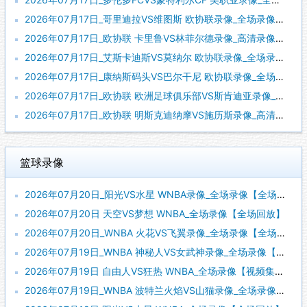
2026年07月17日_哥里迪拉VS维图斯 欧协联录像_全场录像【高清回放】
2026年07月17日_欧协联 卡里鲁VS林菲尔德录像_高清录像【全场回放】
2026年07月17日_艾斯卡迪斯VS莫纳尔 欧协联录像_全场录像【高清回放】
2026年07月17日_康纳斯码头VS巴尔干尼 欧协联录像_全场录像【全场回放】
2026年07月17日_欧协联 欧洲足球俱乐部VS斯肯迪亚录像_高清录像【全场回放】
2026年07月17日_欧协联 明斯克迪纳摩VS施历斯录像_高清录像【全场回放】
篮球录像
2026年07月20日_阳光VS水星 WNBA录像_全场录像【全场回放】
2026年07月20日 天空VS梦想 WNBA_全场录像【全场回放】
2026年07月20日_WNBA 火花VS飞翼录像_全场录像【全场回放】
2026年07月19日_WNBA 神秘人VS女武神录像_全场录像【全场回放】
2026年07月19日 自由人VS狂热 WNBA_全场录像【视频集锦】
2026年07月19日_WNBA 波特兰火焰VS山猫录像_全场录像【视频集锦】