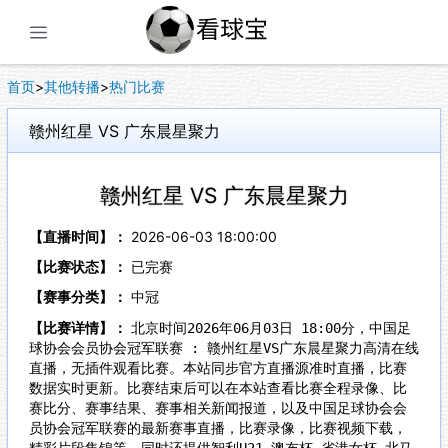
展开菜单
首页
>
其他转播
>
热门比赛
赣州红星 VS 广东晨星聚力
赣州红星 VS 广东晨星聚力
【直播时间】：
2026-06-03 18:00:00
【比赛状态】：
已完赛
【赛事分类】：
中冠
【比赛详情】：
北京时间2026年06月03日 18:00分，中国足
球协会会员协会冠军联赛 : 赣州红星VS广东晨星聚力高清在线
直播，无插件观看比赛。本站同步官方直播源准时直播，比赛
数据实时更新。比赛结束后可以在本站查看比赛全程录像、比
赛比分、赛事结果、赛事相关新闻报道，以及中国足球协会会
员协会冠军联赛的最新赛事直播，比赛录像，比赛视频下载，
精彩片段集锦等。同时还提供智利U21,澳布杯,省港女杯,北马