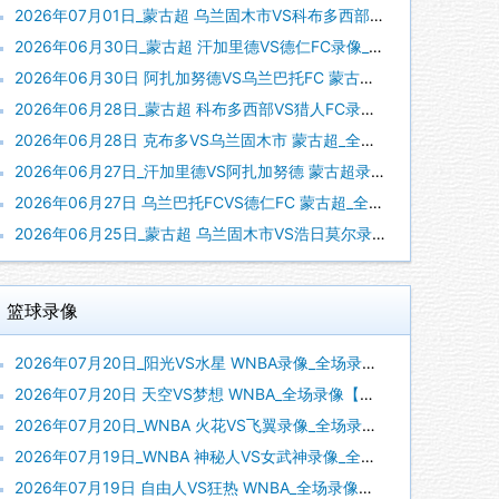
2026年07月01日_蒙古超 乌兰固木市VS科布多西部录像_全场录像【视频集锦】
2026年06月30日_蒙古超 汗加里德VS德仁FC录像_全场录像【全场回放】
2026年06月30日 阿扎加努德VS乌兰巴托FC 蒙古超_全场录像【视频集锦】
2026年06月28日_蒙古超 科布多西部VS猎人FC录像_全场录像【全场回放】
2026年06月28日 克布多VS乌兰固木市 蒙古超_全场录像【全场回放】
2026年06月27日_汗加里德VS阿扎加努德 蒙古超录像_全场录像【视频集锦】
2026年06月27日 乌兰巴托FCVS德仁FC 蒙古超_全场录像【全场回放】
2026年06月25日_蒙古超 乌兰固木市VS浩日莫尔录像_全场录像【全场回放】
篮球录像
2026年07月20日_阳光VS水星 WNBA录像_全场录像【全场回放】
2026年07月20日 天空VS梦想 WNBA_全场录像【全场回放】
2026年07月20日_WNBA 火花VS飞翼录像_全场录像【全场回放】
2026年07月19日_WNBA 神秘人VS女武神录像_全场录像【全场回放】
2026年07月19日 自由人VS狂热 WNBA_全场录像【视频集锦】