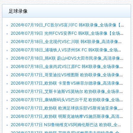
足球录像
2026年07月19日_FC首尔VS富川FC 韩K联录像_全场录像【视频集锦】
2026年07月19日 光州FCVS安养FC 韩K联_全场录像【全场回放】
2026年07月18日_全北现代VS仁川联 韩K联录像_高清录像【全场回放】
2026年07月18日_浦项铁人VS济州SK FC 韩K联录像_全场录像【高清回放】
2026年07月18日_韩K联 蔚山HDVS大田市民录像_高清录像【全场回放】
2026年07月18日_金泉尚武VS江原FC 韩K联录像_全场录像【全场回放】
2026年07月17日_哥里迪拉VS维图斯 欧协联录像_全场录像【高清回放】
2026年07月17日_欧协联 卡里鲁VS林菲尔德录像_高清录像【全场回放】
2026年07月17日_艾斯卡迪斯VS莫纳尔 欧协联录像_全场录像【高清回放】
2026年07月17日_康纳斯码头VS巴尔干尼 欧协联录像_全场录像【全场回放】
2026年07月17日_欧协联 欧洲足球俱乐部VS斯肯迪亚录像_高清录像【全场回放】
2026年07月17日_欧协联 明斯克迪纳摩VS施历斯录像_高清录像【全场回放】
2026年07月17日 NSI鲁纳维克VS阿姆伦斯巴达 欧协联_全场录像【全场回放】
2026年07月17日_欧协联 艾巴辛尼VS鲍里索夫巴特录像_全场录像【全场回放】