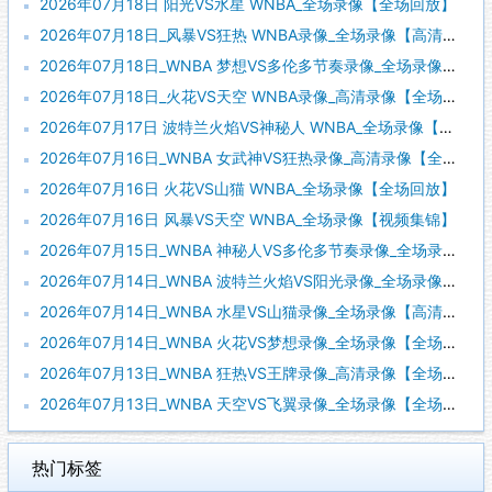
2026年07月18日 阳光VS水星 WNBA_全场录像【全场回放】
2026年07月18日_风暴VS狂热 WNBA录像_全场录像【高清回放】
2026年07月18日_WNBA 梦想VS多伦多节奏录像_全场录像【视频集锦】
2026年07月18日_火花VS天空 WNBA录像_高清录像【全场回放】
2026年07月17日 波特兰火焰VS神秘人 WNBA_全场录像【视频集锦】
2026年07月16日_WNBA 女武神VS狂热录像_高清录像【全场回放】
2026年07月16日 火花VS山猫 WNBA_全场录像【全场回放】
2026年07月16日 风暴VS天空 WNBA_全场录像【视频集锦】
2026年07月15日_WNBA 神秘人VS多伦多节奏录像_全场录像【视频集锦】
2026年07月14日_WNBA 波特兰火焰VS阳光录像_全场录像【高清回放】
2026年07月14日_WNBA 水星VS山猫录像_全场录像【高清回放】
2026年07月14日_WNBA 火花VS梦想录像_全场录像【全场回放】
2026年07月13日_WNBA 狂热VS王牌录像_高清录像【全场回放】
2026年07月13日_WNBA 天空VS飞翼录像_全场录像【全场回放】
热门标签