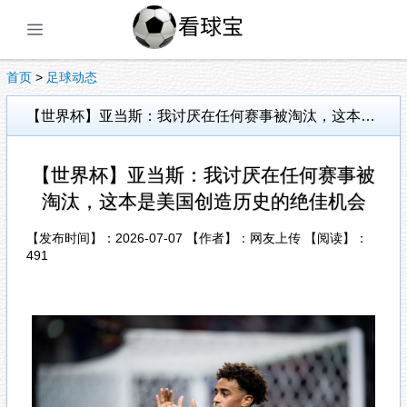
展开菜单
首页
>
足球动态
【世界杯】亚当斯：我讨厌在任何赛事被淘汰，这本是美国创造历史的绝佳机会
【世界杯】亚当斯：我讨厌在任何赛事被
淘汰，这本是美国创造历史的绝佳机会
【发布时间】：2026-07-07 【作者】：网友上传 【阅读】：
491