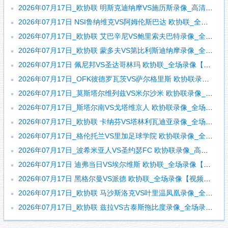
2026年07月17日_欧协联 明斯克迪纳摩VS施历斯录像_高清录像【全场回放】
2026年07月17日 NSI鲁纳维克VS阿姆伦斯巴达 欧协联_全场录像【全场回放】
2026年07月17日_欧协联 艾巴辛尼VS鲍里索夫巴特录像_全场录像【全场回放】
2026年07月17日_欧协联 蒙多夫VS第比利斯迪纳摩录像_全场录像【视频集锦】
2026年07月17日 佩尼邦VS圣达哥林玛 欧协联_全场录像【视频集锦】
2026年07月17日_OFK彼德罗瓦茨VS萨尔格里斯 欧协联录像_高清录像【全场回放】
2026年07月17日_莫斯塔尔维列兹VS米尔沙米 欧协联录像_全场录像【全场回放】
2026年07月17日_斯塔尔南VS戈塔维京人 欧协联录像_全场录像【视频集锦】
2026年07月17日_欧协联 卡纳芬VS塔林利瓦迪亚录像_全场录像【视频集锦】
2026年07月17日_格伦托兰VS里加足球学院 欧协联录像_全场录像【全场回放】
2026年07月17日_波希米亚人VS圣约瑟FC 欧协联录像_高清录像【全场回放】
2026年07月17日 迪弗当日VS埃尔维斯 欧协联_全场录像【全场回放】
2026年07月17日 黑格尔曼VS派德 欧协联_全场录像【视频集锦】
2026年07月17日_欧协联 马沙斯洛克VS叶里温凤凰录像_全场录像【视频集锦】
2026年07月17日_欧协联 兹拉VS古泰斯拖比度录像_全场录像【视频集锦】