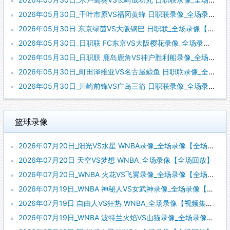
2026年05月30日_千叶市原VS福冈黄蜂 日职联录像_全场录像【全场回放】
2026年05月30日 东京绿茵VS大阪钢巴 日职联_全场录像【视频集锦】
2026年05月30日_日职联 FC东京VS大阪樱花录像_全场录像【高清回放】
2026年05月30日_日职联 鹿岛鹿角VS神户胜利船录像_全场录像【高清回放】
2026年05月30日_町田泽维亚VS名古屋鲸鱼 日职联录像_全场录像【视频集锦】
2026年05月30日_川崎前锋VS广岛三箭 日职联录像_全场录像【高清回放】
篮球录像
2026年07月20日_阳光VS水星 WNBA录像_全场录像【全场回放】
2026年07月20日 天空VS梦想 WNBA_全场录像【全场回放】
2026年07月20日_WNBA 火花VS飞翼录像_全场录像【全场回放】
2026年07月19日_WNBA 神秘人VS女武神录像_全场录像【全场回放】
2026年07月19日 自由人VS狂热 WNBA_全场录像【视频集锦】
2026年07月19日_WNBA 波特兰火焰VS山猫录像_全场录像【视频集锦】