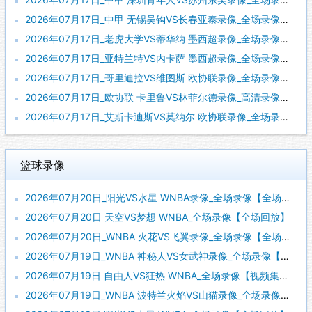
2026年07月17日_中甲 无锡吴钩VS长春亚泰录像_全场录像【视频集锦】
2026年07月17日_老虎大学VS蒂华纳 墨西超录像_全场录像【全场回放】
2026年07月17日_亚特兰特VS内卡萨 墨西超录像_全场录像【视频集锦】
2026年07月17日_哥里迪拉VS维图斯 欧协联录像_全场录像【高清回放】
2026年07月17日_欧协联 卡里鲁VS林菲尔德录像_高清录像【全场回放】
2026年07月17日_艾斯卡迪斯VS莫纳尔 欧协联录像_全场录像【高清回放】
篮球录像
2026年07月20日_阳光VS水星 WNBA录像_全场录像【全场回放】
2026年07月20日 天空VS梦想 WNBA_全场录像【全场回放】
2026年07月20日_WNBA 火花VS飞翼录像_全场录像【全场回放】
2026年07月19日_WNBA 神秘人VS女武神录像_全场录像【全场回放】
2026年07月19日 自由人VS狂热 WNBA_全场录像【视频集锦】
2026年07月19日_WNBA 波特兰火焰VS山猫录像_全场录像【视频集锦】