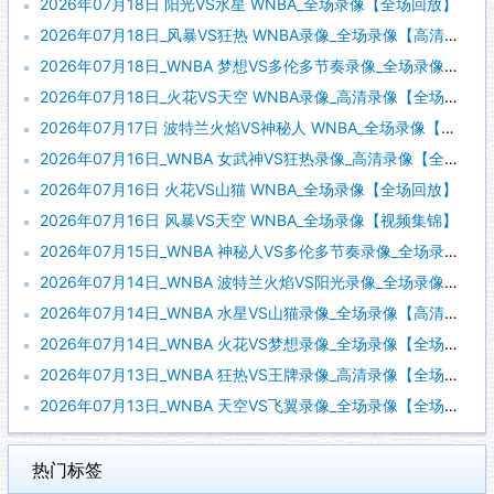
2026年07月18日 阳光VS水星 WNBA_全场录像【全场回放】
2026年07月18日_风暴VS狂热 WNBA录像_全场录像【高清回放】
2026年07月18日_WNBA 梦想VS多伦多节奏录像_全场录像【视频集锦】
2026年07月18日_火花VS天空 WNBA录像_高清录像【全场回放】
2026年07月17日 波特兰火焰VS神秘人 WNBA_全场录像【视频集锦】
2026年07月16日_WNBA 女武神VS狂热录像_高清录像【全场回放】
2026年07月16日 火花VS山猫 WNBA_全场录像【全场回放】
2026年07月16日 风暴VS天空 WNBA_全场录像【视频集锦】
2026年07月15日_WNBA 神秘人VS多伦多节奏录像_全场录像【视频集锦】
2026年07月14日_WNBA 波特兰火焰VS阳光录像_全场录像【高清回放】
2026年07月14日_WNBA 水星VS山猫录像_全场录像【高清回放】
2026年07月14日_WNBA 火花VS梦想录像_全场录像【全场回放】
2026年07月13日_WNBA 狂热VS王牌录像_高清录像【全场回放】
2026年07月13日_WNBA 天空VS飞翼录像_全场录像【全场回放】
热门标签