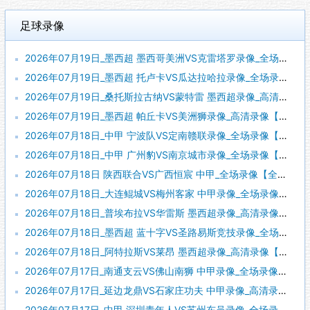
足球录像
2026年07月19日_墨西超 墨西哥美洲VS克雷塔罗录像_全场录像【高清回放】
2026年07月19日_墨西超 托卢卡VS瓜达拉哈拉录像_全场录像【高清回放】
2026年07月19日_桑托斯拉古纳VS蒙特雷 墨西超录像_高清录像【全场回放】
2026年07月19日_墨西超 帕丘卡VS美洲狮录像_高清录像【全场回放】
2026年07月18日_中甲 宁波队VS定南赣联录像_全场录像【视频集锦】
2026年07月18日_中甲 广州豹VS南京城市录像_全场录像【视频集锦】
2026年07月18日 陕西联合VS广西恒宸 中甲_全场录像【全场回放】
2026年07月18日_大连鲲城VS梅州客家 中甲录像_全场录像【视频集锦】
2026年07月18日_普埃布拉VS华雷斯 墨西超录像_高清录像【全场回放】
2026年07月18日_墨西超 蓝十字VS圣路易斯竞技录像_全场录像【高清回放】
2026年07月18日_阿特拉斯VS莱昂 墨西超录像_高清录像【全场回放】
2026年07月17日_南通支云VS佛山南狮 中甲录像_全场录像【视频集锦】
2026年07月17日_延边龙鼎VS石家庄功夫 中甲录像_高清录像【全场回放】
2026年07月17日_中甲 深圳青年人VS苏州东吴录像_全场录像【高清回放】