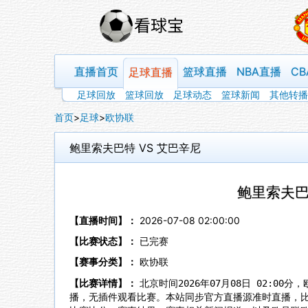
直播首页
篮球直播
NBA直播
C
足球直播
足球回放
篮球回放
足球动态
篮球新闻
其他转播
首页
>
足球
>
欧协联
鲍里索夫巴特 VS 艾巴辛尼
鲍里索夫巴
【直播时间】：
2026-07-08 02:00:00
【比赛状态】：
已完赛
【赛事分类】：
欧协联
【比赛详情】：
北京时间2026年07月08日 02:0
播，无插件观看比赛。本站同步官方直播源准时直播，