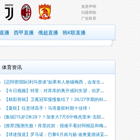
免责声明
问题帮助
广告联系
直播
西甲直播
俄超直播
韩K联直播
体育资讯
[迈阿密国际]利马曾谈“如果有人敢碰梅西，会发生什么”：这种
【今日视频】特里：对库库的离开感到失望，但罗杰斯的到来又让我
【精彩剪辑】卫冕冠军慢慢集结了！26/27学期的科尔尼开学了
【曼联】任意球高手！马塔曼联时期十佳球！
[集锦]15岁2米29？？加拿大7尺6中锋杰里米·戈耶同龄降
[推荐]预测失败！库里此前：很难不看好阿根廷和梅西！他们会成
【球迷报道】罗马诺：巴黎6月就与扬·迪奥曼德谈妥个人条款 俱