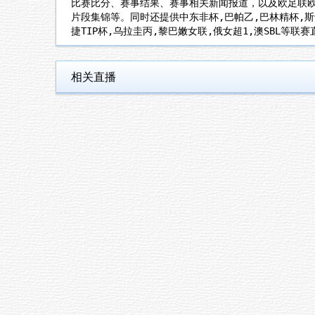
比赛比分、赛事结果、赛事相关新闻报道，以及欧足联
片段集锦等。同时还提供中东非杯,巴帕乙,巴林精杯,斯
捷TIP杯,乌拉圭丙,黎巴嫩女联,俄女超1,澳SBL等联赛
相关直播