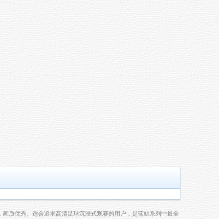
，画质优秀。适合追求高清足球沉浸式观赛的用户，是蓝鲸系列中最全