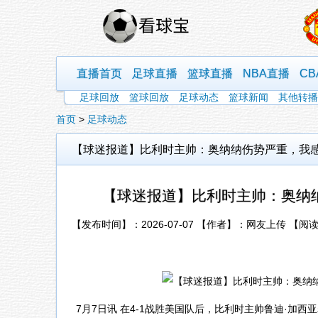
直播首页
足球直播
篮球直播
NBA直播
C
足球回放
篮球回放
足球动态
篮球新闻
其他转播
首页
>
足球动态
【球迷报道】比利时主帅：奥纳纳伤势严重，我
【球迷报道】比利时主帅：奥纳
【发布时间】：2026-07-07 【作者】：网友上传 【阅
7月7日讯
在
4-1
战胜美国队后，比利时主帅鲁迪·加西亚