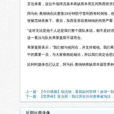
言论来看，这位中场球员基本将缺席本周五对阵西班牙
阿马杜·奥纳纳在比赛第
19
分钟防守普利西奇时倒地，
便被范纳肯换下。赛后，加西亚形容奥纳纳的伤势严重，
“这对无论是他个人还是我们整个团队来说，都不是好消
这一看法与队长蒂莱曼斯不谋而合。
蒂莱曼斯表示：“我们都与他同在，并支持着他。我们
中的重要一员，与大家都相处融洽，所以我们肯定会想
比利时媒体也已认定，阿马杜·奥纳纳将缺席本届世界
上一篇 : 【今日视频】福法纳：看我如何听牌！诙谐一
下一篇 : 【世界杯】亚当斯：我讨厌在任何赛事被淘汰
近期比赛录像