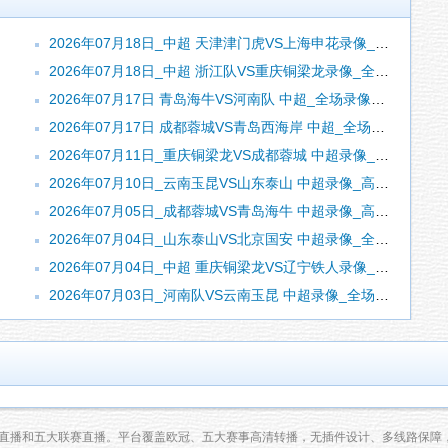
2026年07月18日_中超 天津津门虎VS上海申花录像_全场录像【全场回放】
2026年07月18日_中超 浙江队VS重庆铜梁龙录像_全场录像【视频集锦】
2026年07月17日 青岛海牛VS河南队 中超_全场录像【全场回放】
2026年07月17日 成都蓉城VS青岛西海岸 中超_全场录像【全场回放】
2026年07月11日_重庆铜梁龙VS成都蓉城 中超录像_全场录像【视频集锦】
2026年07月10日_云南玉昆VS山东泰山 中超录像_高清录像【全场回放】
2026年07月05日_成都蓉城VS青岛海牛 中超录像_高清录像【全场回放】
2026年07月04日_山东泰山VS北京国安 中超录像_全场录像【视频集锦】
2026年07月04日_中超 重庆铜梁龙VS辽宁铁人录像_全场录像【高清回放】
2026年07月03日_河南队VS云南玉昆 中超录像_全场录像【视频集锦】
冠直播和五大联赛直播。平台覆盖欧冠、五大赛事高清转播，无插件设计、多线路保障