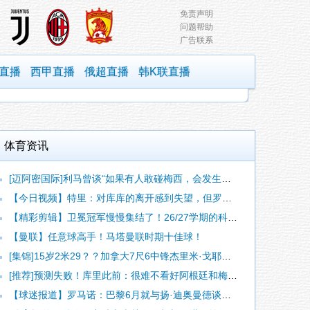
免责声明
问题帮助
广告联系
直播
西甲直播
俄超直播
韩K联直播
体育资讯
[迈阿密国际]利马曾谈“如果有人敢碰梅西，会发生什么”：这种
【今日视频】特里：对库库的离开感到失望，但罗杰斯的到来又让我
【精彩剪辑】卫冕冠军慢慢集结了！26/27学期的科尔尼开学了
【曼联】任意球高手！马塔曼联时期十佳球！
[集锦]15岁2米29？？加拿大7尺6中锋杰里米·戈耶同龄降
[推荐]预测失败！库里此前：很难不看好阿根廷和梅西！他们会成
【球迷报道】罗马诺：巴黎6月就与扬·迪奥曼德谈妥个人条款 俱