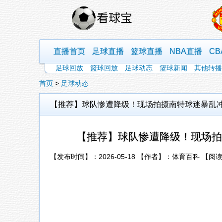
直播首页
足球直播
篮球直播
NBA直播
C
足球回放
篮球回放
足球动态
篮球新闻
其他转播
首页
>
足球动态
【推荐】球队惨遭降级！现场拍摄南特球迷暴乱
【推荐】球队惨遭降级！现场
【发布时间】：2026-05-18 【作者】：体育百科 【阅